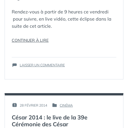
Rendez-vous à partir de 9 heures ce vendredi
pour suivre, en live vidéo, cette éclipse dans la
suite de cet article.
« SUIVEZ
CONTINUER À LIRE
L’ÉCLIPSE
ÉTIQUETTES :
ÉCLIPSE
,
DU
ÉCLIPSE
20
SOLAIRE
,
LIVE
,
SUR
MARS
OBSERVATOIRE
LAISSER UN COMMENTAIRE
SUIVEZ
DE PARIS
,
EN
L’ÉCLIPSE
VIDEO
DIRECT
DU
DEPUIS
20
L’OBSERVATOIRE
MARS
DE
EN
PARIS
DIRECT
PAR :
28 FÉVRIER 2014
CINÉMA
PUBLIÉ
PUBLIÉ
DEPUIS
DÈS
GUIM
LE :
DANS
L’OBSERVATOIRE
9H
César 2014 : le live de la 39e
DE
(LIVE
Cérémonie des César
PARIS