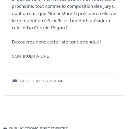
prochaine, tout comme la composition des Jurys,
dont on sait que Nanni Moretti présidera celui de
la
Compétition Officielle
et Tim Roth présidera
celui d'
Un Certain Regard
.
Découvrez donc cette liste tant attendue !
ÉTIQUETTES :
CANNES2012
,
« LA
CONTINUER À LIRE
CONFÉRENCE
,
SÉLECTION
FESTIVAL DE
OFFICIELLE
CANNES
,
LE
DU
FILM
SUR
65E
FRANÇAIS
LAISSER UN COMMENTAIRE
,
LA
LIVE
,
FESTIVAL
SÉLECTION
SÉLECTION
,
DE
OFFICIELLE
SÉLECTION
CANNES »
DU
OFFICIELLE
65E
FESTIVAL
DE
Navigation
CANNES
PUBLICATIONS PRÉCÉDENTES