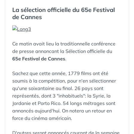
FESTIVAL
GUIM
LE :
DANS
DE
La sélection officielle du 65e Festival
CANNES
de Cannes
Ce matin avait lieu la traditionnelle conférence
de presse annoncant la Sélection officielle du
65e Festival de Cannes
.
Sachez que cette année, 1779 films ont été
soumis à la compétition, pour n'en sélectionner
qu'une soixantaine au final. 26 pays sont
représentés, dont 3 "inhabituels": la Syrie, la
Jordanie et Porto Rico. 54 longs métrages sont
annoncés aujourd'hui. On notera un retour en
force du cinéma américain.
D'autres seront annoncés courant de la semaine