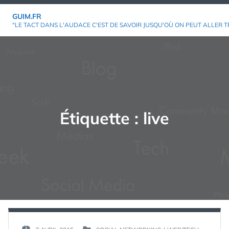
Aller
GUIM.FR
au
"LE TACT DANS L'AUDACE C'EST DE SAVOIR JUSQU'OÙ ON PEUT ALLER T
contenu
Étiquette :
live
PAR :