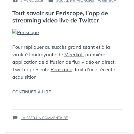
7 AVRIL 2015
SOCIAL NETWORKING
|
WEB/TECH
PUBLIÉ
PUBLIÉ
GUIM
LE :
DANS
Tout savoir sur Periscope, l’app de
streaming vidéo live de Twitter
Pour répliquer au succès grandissant et à la
viralité foudroyante de
Meerkat
, première
application de diffusion de flux vidéo en direct,
Twitter présente
Periscope
, fruit d'une récente
acquisition.
« TOUT
CONTINUER À LIRE
SAVOIR
ÉTIQUETTES :
FLUX
,
LIVE
,
SUR
MEERKAT
,
PERISCOPE,
PERISCOPE
,
SUR
L’APP
LAISSER UN COMMENTAIRE
STREAM
,
TOUT
DE
VIDEO
SAVOIR
STREAMING