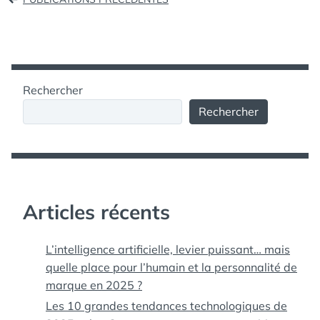
des
articles
Rechercher
Rechercher
Articles récents
L’intelligence artificielle, levier puissant… mais
quelle place pour l’humain et la personnalité de
marque en 2025 ?
Les 10 grandes tendances technologiques de