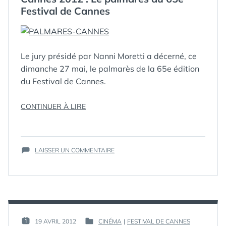
DES
Festival de Cannes
CÉSAR
Le jury présidé par Nanni Moretti a décerné, ce
dimanche 27 mai, le palmarès de la 65e édition
du Festival de Cannes.
« CANNES
CONTINUER À LIRE
ÉTIQUETTES :
CANNES
,
CANNES2012
,
2012
CÉRÉMONIE
,
:
CLÔTURE
,
LE
DIRECT
,
SUR
PALMARÈS
LAISSER UN COMMENTAIRE
FESTIVAL DE
CANNES
DU
CANNES
,
2012
65E
LIVE
,
:
FESTIVAL
PALMARÈS
LE
DE
PALMARÈS
CANNES »
DU
65E
PAR :
19 AVRIL 2012
CINÉMA
|
FESTIVAL DE CANNES
PUBLIÉ
PUBLIÉ