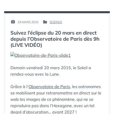
SUR
VIDÉO
PERISCOPE,
LIVE
L’APP
DE
DE
TWITTER »
STREAMING
PAR :
19 MARS 2015
SCIENCE
PUBLIÉ
PUBLIÉ
VIDÉO
GUIM
LE :
DANS
LIVE
Suivez l’éclipse du 20 mars en direct
DE
depuis l’Observatoire de Paris dès 9h
TWITTER
(LIVE VIDÉO)
Demain vendredi 20 mars 2015, le Soleil a
rendez-vous avec la Lune.
Grâce à l’
Observatoire de Paris
, les astronomes
se mobilisent pour retransmettre en direct sur le
web les images de ce phénomène, qui ne se
reproduira pas dans l’Hexagone, avec un tel
degré d’obscuration… avant 2027 !