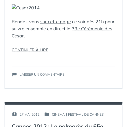
VIDÉO) »
DÈS
9H
(LIVE
VIDÉO)
Rendez-vous
sur cette page
ce soir dès 21h pour
suivre ensemble en direct la
39e Cérémonie des
César
.
« CÉSAR
CONTINUER À LIRE
2014
ÉTIQUETTES :
2014
,
:
CÉRÉMONIE
,
LE
CÉSAR
,
SUR
LIVE
CÉSAR2014
LAISSER UN COMMENTAIRE
,
CÉSAR
CINÉMA
,
DE
2014
LIVE
LA
:
39E
LE
CÉRÉMONIE
LIVE
DES
DE
CÉSAR »
LA
PAR :
27 MAI 2012
CINÉMA
|
FESTIVAL DE CANNES
PUBLIÉ
PUBLIÉ
39E
GUIM
LE :
DANS
CÉRÉMONIE
Cannes 2012 : Le palmarès du 65e