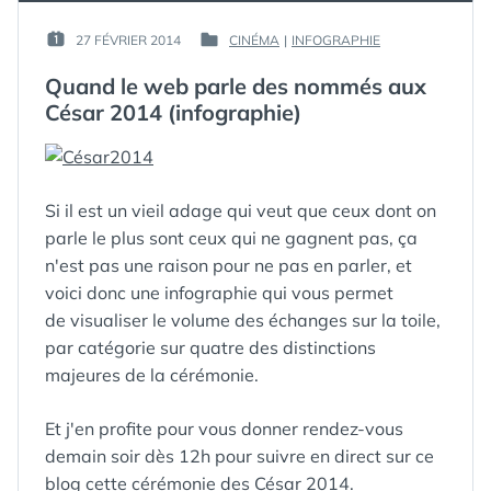
DES
DE
CÉSAR »
LA
PAR :
27 FÉVRIER 2014
CINÉMA
|
INFOGRAPHIE
PUBLIÉ
PUBLIÉ
39E
GUIM
LE :
DANS
CÉRÉMONIE
Quand le web parle des nommés aux
DES
César 2014 (infographie)
CÉSAR
Si il est un vieil adage qui veut que ceux dont on
parle le plus sont ceux qui ne gagnent pas, ça
n'est pas une raison pour ne pas en parler, et
voici donc une infographie qui vous permet
de visualiser le volume des échanges sur la toile,
par catégorie sur quatre des distinctions
majeures de la cérémonie.
Et j'en profite pour vous donner rendez-vous
demain soir dès 12h pour suivre en direct sur ce
blog cette cérémonie des César 2014.