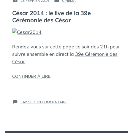
28 FÉVRIER 2014
CINÉMA
PUBLIÉ
PUBLIÉ
GUIM
LE :
DANS
César 2014 : le live de la 39e
Cérémonie des César
Rendez-vous
sur cette page
ce soir dès 21h pour
suivre ensemble en direct la
39e Cérémonie des
César
.
« CÉSAR
CONTINUER À LIRE
2014
ÉTIQUETTES :
2014
,
:
CÉRÉMONIE
,
LE
CÉSAR
,
SUR
LIVE
CÉSAR2014
LAISSER UN COMMENTAIRE
,
CÉSAR
CINÉMA
,
DE
2014
LIVE
LA
:
39E
LE
CÉRÉMONIE
LIVE