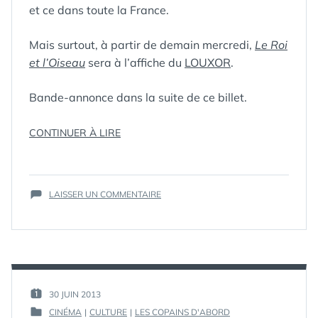
et ce dans toute la France.
Mais surtout, à partir de demain mercredi,
Le Roi
et l’Oiseau
sera à l’affiche du
LOUXOR
.
Bande-annonce dans la suite de ce billet.
« LE
CONTINUER À LIRE
RETOUR
ÉTIQUETTES :
ANIMATION
,
DU
CINÉMA
,
« ROI
FILM
,
LE ROI
SUR
ET
ET
LAISSER UN COMMENTAIRE
LE
L'OISEAU
,
L’OISEAU »
RETOUR
LOUXOR
AU
DU
CINÉMA »
« ROI
ET
L’OISEAU »
AU
PAR :
30 JUIN 2013
PUBLIÉ
CINÉMA
GUIM
CINÉMA
|
CULTURE
|
LES COPAINS D'ABORD
LE :
PUBLIÉ