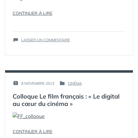
« QUAND
CONTINUER À LIRE
LE
WEB
ÉTIQUETTES :
CÉSAR
,
PARLE
CINÉMA
,
SUR
DES
INFOGRAPHIE
LAISSER UN COMMENTAIRE
,
QUAND
NOMMÉS
NOMMÉS
LE
AUX
WEB
CÉSAR
PARLE
2014
DES
(INFOGRAPHIE) »
NOMMÉS
AUX
PAR :
8 NOVEMBRE 2013
CINÉMA
PUBLIÉ
PUBLIÉ
CÉSAR
GUIM
LE :
DANS
2014
Colloque Le film français : « Le digital
(INFOGRAPHIE)
au cœur du cinéma »
« COLLOQUE
CONTINUER À LIRE