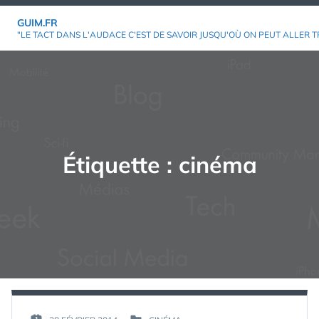
Aller
GUIM.FR
au
"LE TACT DANS L'AUDACE C'EST DE SAVOIR JUSQU'OÙ ON PEUT ALLER T
contenu
Étiquette :
cinéma
PAR :