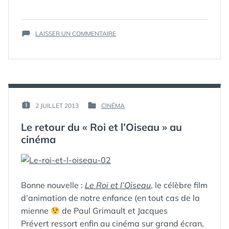
LE
ÉTIQUETTES :
CINÉMA
,
FILM
COLLOQUE
,
FRANÇAIS
DIGITAL
,
LE
SUR
:
LAISSER UN COMMENTAIRE
FILM
COLLOQUE
« LE
FRANÇAIS
LE
DIGITAL
FILM
AU
FRANÇAIS
CŒUR
:
DU
« LE
CINÉMA » »
DIGITAL
PAR :
2 JUILLET 2013
CINÉMA
PUBLIÉ
PUBLIÉ
AU
GUIM
LE :
DANS
CŒUR
Le retour du « Roi et l’Oiseau » au
DU
cinéma
CINÉMA »
Bonne nouvelle :
Le Roi et l’Oiseau
, le célèbre film
d’animation de notre enfance (en tout cas de la
mienne
de Paul Grimault et Jacques
Prévert ressort enfin au cinéma sur grand écran,