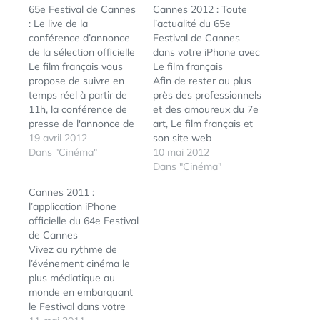
65e Festival de Cannes
Cannes 2012 : Toute
: Le live de la
l’actualité du 65e
conférence d’annonce
Festival de Cannes
de la sélection officielle
dans votre iPhone avec
Le film français vous
Le film français
propose de suivre en
Afin de rester au plus
temps réel à partir de
près des professionnels
11h, la conférence de
et des amoureux du 7e
presse de l'annonce de
art, Le film français et
la sélection officielle du
19 avril 2012
son site web
65e Festival de Cannes.
Dans "Cinéma"
lefilmfrancais.com vous
10 mai 2012
On apprenait hier que
proposent de suivre
Dans "Cinéma"
Bérénice Béjo serait la
toute l’actualité du 65e
Cannes 2011 :
maîtresse de cérémonie
Festival de Cannes
l’application iPhone
de ce 65e Festival de
depuis votre iPhone.
officielle du 64e Festival
Cannes, un retour sur
Dans cette application,
de Cannes
la…
vous trouverez
Vivez au rythme de
l’essentiel des contenus
l’événement cinéma le
du site web du Film
plus médiatique au
français…
monde en embarquant
le Festival dans votre
ÉTIQUETTES :
CANNES2012
,