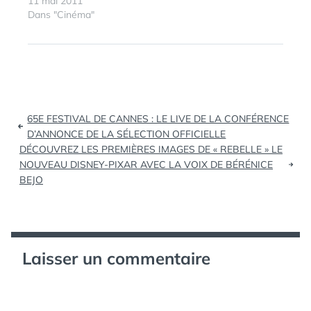
iPhone ! Soyez les
11 mai 2011
CONFÉRENCE
,
premiers informés de
Dans "Cinéma"
FESTIVAL DE
l’actualité de la
CANNES
,
LE
manifestation : ses
FILM
projections, ses
FRANÇAIS
,
événements, ses
LIVE
,
rendez-vous, les stars
SÉLECTION
,
qui montent ses
SÉLECTION
Navigation
marches rouges et son
OFFICIELLE
65E FESTIVAL DE CANNES : LE LIVE DE LA CONFÉRENCE
palmarès. L’application
de
D’ANNONCE DE LA SÉLECTION OFFICIELLE
gratuite « Festival de…
DÉCOUVREZ LES PREMIÈRES IMAGES DE « REBELLE » LE
l’article
NOUVEAU DISNEY-PIXAR AVEC LA VOIX DE BÉRÉNICE
BEJO
Laisser un commentaire