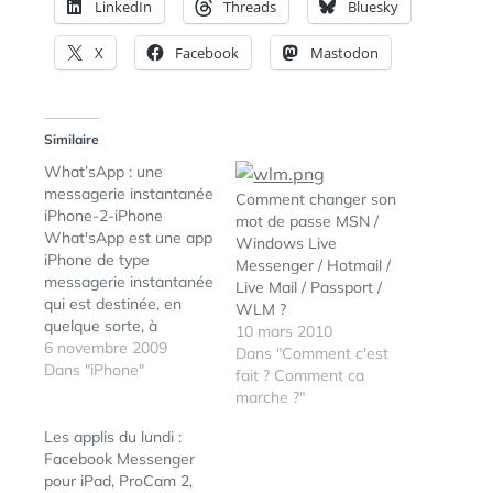
LinkedIn
Threads
Bluesky
X
Facebook
Mastodon
Similaire
What’sApp : une
messagerie instantanée
Comment changer son
iPhone-2-iPhone
mot de passe MSN /
What'sApp est une app
Windows Live
iPhone de type
Messenger / Hotmail /
messagerie instantanée
Live Mail / Passport /
qui est destinée, en
WLM ?
quelque sorte, à
10 mars 2010
remplacer le centre de
6 novembre 2009
Dans "Comment c'est
SMS entre utilisateurs
Dans "iPhone"
fait ? Comment ca
d'iPhone. Histoire
marche ?"
d'économiser son
forfait, surtout si vous
Les applis du lundi :
envoyez beaucoup de
Facebook Messenger
SMS et surtout si vous
pour iPad, ProCam 2,