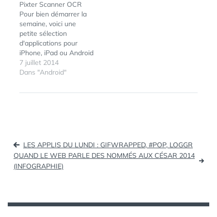
avez des contacts à
Pixter Scanner OCR
l'international :-) Déjà,
Pour bien démarrer la
gros point fort :…
semaine, voici une
petite sélection
d'applications pour
ÉTIQUETTES :
IM
,
iPhone, iPad ou Android
INSTANTANÉE
,
que je vous
7 juillet 2014
MESSAGERIE
,
recommande...
Dans "Android"
MESSENGER
,
Facebook Messenger
NIKOLAI
pour iPad La
DUROV
,
messagerie
PAVEL
instantannée de
DUROV
,
Facebook a désormais
RAPIDITÉ
,
son app dédiée au
SÉCURITÉ
,
Navigation
format de l'iPad.
TELEGRAM
,
LES APPLIS DU LUNDI : GIFWRAPPED, #POP, LOGGR
Télécharger Facebook
de
WHATSAPP
QUAND LE WEB PARLE DES NOMMÉS AUX CÉSAR 2014
Messenger pour iPad —
(INFOGRAPHIE)
l’article
Gratuit sur l'AppStore
ProCam 2 Une des…