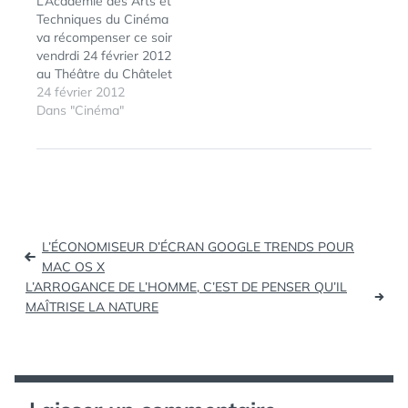
L’Académie des Arts et
catégorie sur…
vie d'Adèle Meilleur
Techniques du Cinéma
premier film Les
va récompenser ce soir
garçons et Guillaume, à
vendrdi 24 février 2012
table !…
au Théâtre du Châtelet
les meilleurs talents du
24 février 2012
cinéma lors de la 37e
Dans "Cinéma"
ÉTIQUETTES :
2014
,
Cérémonie des César,
CÉRÉMONIE
,
organisée avec Canal+
CÉSAR
,
et présidée par le
CÉSAR2014
,
comédien et réalisateur
CINÉMA
,
Guillaume Canet.
LIVE
Antoine de Caunes en
Navigation
sera le Maître…
L’ÉCONOMISEUR D’ÉCRAN GOOGLE TRENDS POUR
de
MAC OS X
L’ARROGANCE DE L’HOMME, C’EST DE PENSER QU’IL
l’article
MAÎTRISE LA NATURE