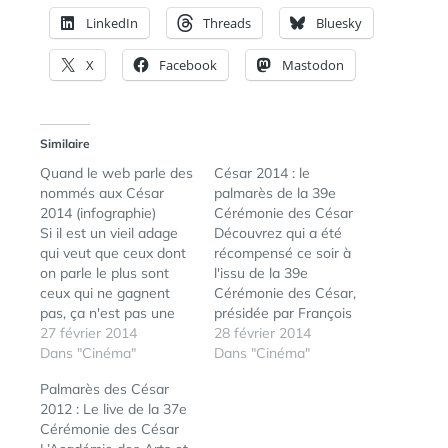
LinkedIn
Threads
Bluesky
X
Facebook
Mastodon
Similaire
Quand le web parle des
César 2014 : le
nommés aux César
palmarès de la 39e
2014 (infographie)
Cérémonie des César
Si il est un vieil adage
Découvrez qui a été
qui veut que ceux dont
récompensé ce soir à
on parle le plus sont
l'issu de la 39e
ceux qui ne gagnent
Cérémonie des César,
pas, ça n'est pas une
présidée par François
raison pour ne pas en
27 février 2014
Cluzet et dont Cécile de
28 février 2014
parler, et voici donc une
Dans "Cinéma"
France était la
Dans "Cinéma"
infographie qui vous
maîtresse de
Palmarès des César
permet de visualiser le
cérémonie. Meilleur
2012 : Le live de la 37e
volume des échanges
espoir féminin Adèle
Cérémonie des César
sur la toile, par
Exarchopoulos dans La