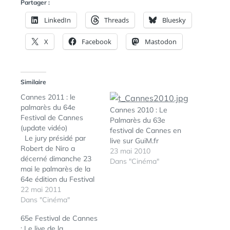
Partager :
LinkedIn
Threads
Bluesky
X
Facebook
Mastodon
Similaire
Cannes 2011 : le
palmarès du 64e
Cannes 2010 : Le
Festival de Cannes
Palmarès du 63e
(update vidéo)
festival de Cannes en
Le jury présidé par
live sur GuiM.fr
Robert de Niro a
23 mai 2010
décerné dimanche 23
Dans "Cinéma"
mai le palmarès de la
64e édition du Festival
de Cannes. Le jury du
22 mai 2011
Court-métrage, présidé
Dans "Cinéma"
par Michel Gondry,
65e Festival de Cannes
décerné les prix
: Le live de la