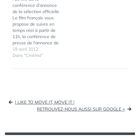
suivants : Palme d'or du
conférence d’annonce
court-métrage : Cross
de la sélection officielle
réalisé
Le film français vous
par Maryna Vroda Prix
propose de suivre en
du jury du court-
temps réel à partir de
métrage…
11h, la conférence de
presse de l'annonce de
la sélection officielle du
19 avril 2012
ÉTIQUETTES :
CANNES
,
65e Festival de Cannes.
Dans "Cinéma"
CANNES2012
,
On apprenait hier que
CÉRÉMONIE
,
Bérénice Béjo serait la
CLÔTURE
,
maîtresse de cérémonie
DIRECT
,
de ce 65e Festival de
FESTIVAL DE
CANNES
,
Cannes, un retour sur
LIVE
,
la…
Navigation
PALMARÈS
I LIKE TO MOVE IT, MOVE IT !
de
RETROUVEZ-NOUS AUSSI SUR GOOGLE +
l’article