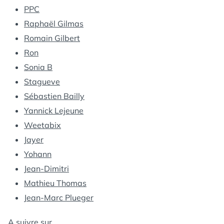
PPC
Raphaël Gilmas
Romain Gilbert
Ron
Sonia B
Stagueve
Sébastien Bailly
Yannick Lejeune
Weetabix
Jayer
Yohann
Jean-Dimitri
Mathieu Thomas
Jean-Marc Plueger
A suivre sur