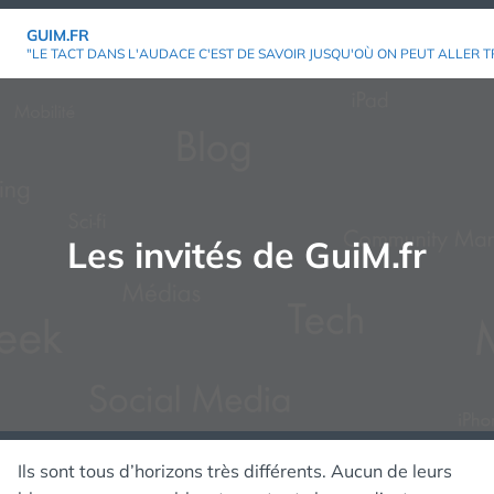
Aller
GUIM.FR
au
"LE TACT DANS L'AUDACE C'EST DE SAVOIR JUSQU'OÙ ON PEUT ALLER T
contenu
Les invités de GuiM.fr
Ils sont tous d’horizons très différents. Aucun de leurs