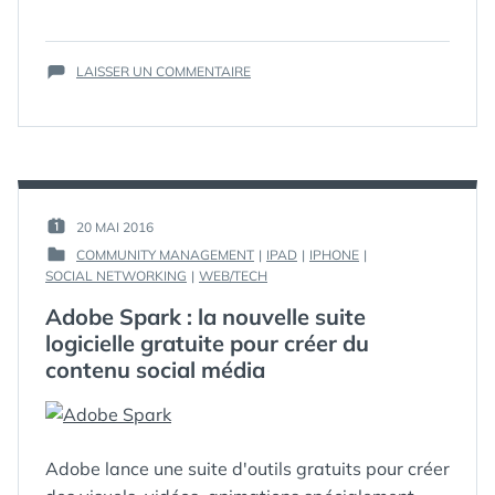
E-MAIL
,
À
IPAD
,
SOI-
IPHONE
,
SUR
MÊME
MAIL TO
LAISSER UN COMMENTAIRE
COMMENT
SELF
,
UN
S’ENVOYER
MÉMO
,
EMAIL
À
RACCOURCI
MÉMO
SOI-
FACILEMENT
MÊME
DEPUIS
UN
SON
EMAIL
PAR :
20 MAI 2016
PUBLIÉ
MÉMO
SMARTPHONE »
GUIM
COMMUNITY MANAGEMENT
|
IPAD
|
IPHONE
|
LE :
FACILEMENT
PUBLIÉ
SOCIAL NETWORKING
|
WEB/TECH
DEPUIS
DANS
SON
Adobe Spark : la nouvelle suite
SMARTPHONE
logicielle gratuite pour créer du
contenu social média
Adobe lance une suite d'outils gratuits pour créer