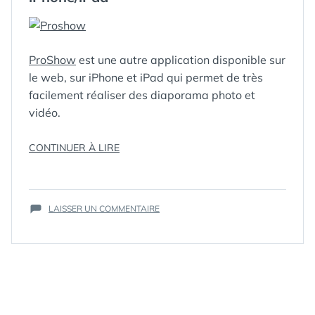
SOCIAL
MÉDIA
ProShow
est une autre application disponible sur
le web, sur iPhone et iPad qui permet de très
facilement réaliser des diaporama photo et
vidéo.
« COMMENT
CONTINUER À LIRE
RÉALISER
ÉTIQUETTES :
DIAPORAMA
,
UN
IPAD
,
DIAPORAMA
IPHONE
,
SUR
PHOTO
PHOTO
LAISSER UN COMMENTAIRE
,
COMMENT
PROSHOW
,
/
RÉALISER
VIDEO
,
WEB
VIDÉO
UN
AVEC
DIAPORAMA
PROSHOW
PHOTO
POUR
/
IPHONE/IPAD »
VIDÉO
AVEC