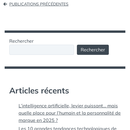
Navigation
PUBLICATIONS PRÉCÉDENTES
PROSHOW
des
POUR
IPHONE/IPAD
articles
Rechercher
Rechercher
Articles récents
L’intelligence artificielle, levier puissant… mais
quelle place pour l’humain et la personnalité de
marque en 2025 ?
Les 10 grandes tendances technologiques de