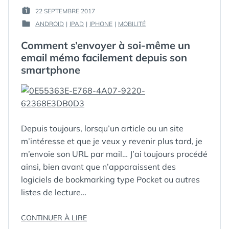
BIEN
BELLE
PAR :
22 SEPTEMBRE 2017
PUBLIÉ
SIGNATURE
FORMATÉE
GUIM
ANDROID
|
IPAD
|
IPHONE
|
MOBILITÉ
LE :
HTML
PUBLIÉ
POUR
ENRICHIE
DANS
VOTRE
Comment s’envoyer à soi-même un
BIEN
IPHONE
FORMATÉE
email mémo facilement depuis son
OU
POUR
smartphone
VOTRE
VOTRE
IPHONE
IPAD »
OU
VOTRE
IPAD
Depuis toujours, lorsqu’un article ou un site
m’intéresse et que je veux y revenir plus tard, je
m’envoie son URL par mail… J’ai toujours procédé
ainsi, bien avant que n’apparaissent des
logiciels de bookmarking type Pocket ou autres
listes de lecture…
« COMMENT
CONTINUER À LIRE
ÉTIQUETTES :
ANDROID
,
S’ENVOYER