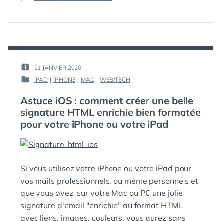
RACCOURCIS
,
COMMENT
AVEC
SCRIPT
,
UTILISER
SON
SHORCUTS
,
TAG
DES
IPHONE
TAGS
ET
NFC
L’APP
AVEC
RACCOURCIS »
SON
PAR :
21 JANVIER 2020
PUBLIÉ
IPHONE
GUIM
IPAD
|
IPHONE
|
MAC
|
WEB/TECH
LE :
ET
PUBLIÉ
L’APP
DANS
Astuce iOS : comment créer une belle
RACCOURCIS
signature HTML enrichie bien formatée
pour votre iPhone ou votre iPad
Si vous utilisez votre iPhone ou votre iPad pour
vos mails professionnels, ou même personnels et
que vous avez, sur votre Mac ou PC une jolie
signature d'email "enrichie" au format HTML,
avec liens, images, couleurs, vous aurez sans