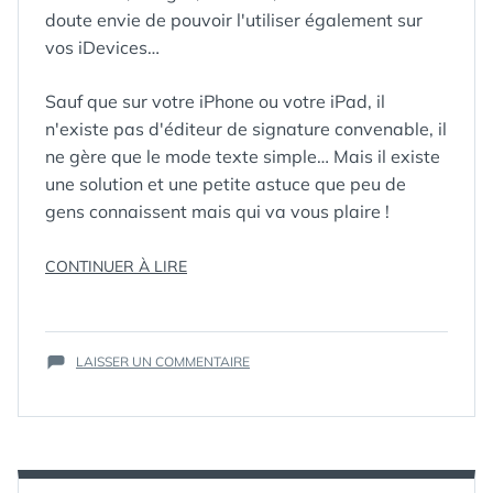
doute envie de pouvoir l'utiliser également sur
vos iDevices…
Sauf que sur votre iPhone ou votre iPad, il
n'existe pas d'éditeur de signature convenable, il
ne gère que le mode texte simple… Mais il existe
une solution et une petite astuce que peu de
gens connaissent mais qui va vous plaire !
« ASTUCE
CONTINUER À LIRE
ÉTIQUETTES :
ASTUCE
,
E-
IOS
MAIL
,
:
EMAIL
,
COMMENT
HTML
,
IOS
,
SUR
CRÉER
LAISSER UN COMMENTAIRE
IPAD
,
ASTUCE
UNE
IPHONE
,
IOS
BELLE
SIGNATURE
:
SIGNATURE
COMMENT
HTML
CRÉER
ENRICHIE
UNE