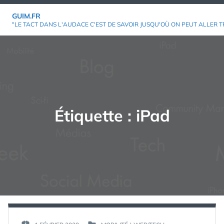
Aller
GUIM.FR
au
"LE TACT DANS L'AUDACE C'EST DE SAVOIR JUSQU'OÙ ON PEUT ALLER T
contenu
Étiquette :
iPad
PAR :