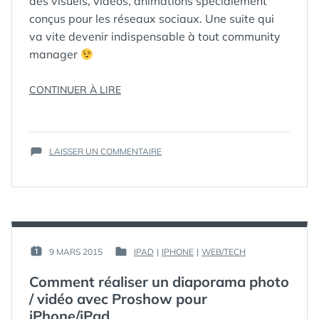
des visuels, vidéos, animations spécialement
conçus pour les réseaux sociaux. Une suite qui
va vite devenir indispensable à tout community
manager
« ADOBE
CONTINUER À LIRE
SPARK
ÉTIQUETTES :
ADOBE
,
APP
,
:
COMMUNITYMANAGEMENT
,
LA
IPAD
,
IPHONE
,
LOGICIEL
,
SUR
NOUVELLE
LAISSER UN COMMENTAIRE
PAGE
,
POST
,
SOCIAL
,
ADOBE
SUITE
SPARK
,
VIDEO
SPARK
LOGICIELLE
:
GRATUITE
LA
POUR
NOUVELLE
CRÉER
SUITE
DU
LOGICIELLE
PAR :
9 MARS 2015
IPAD
|
IPHONE
|
WEB/TECH
PUBLIÉ
PUBLIÉ
GRATUITE
CONTENU
GUIM
LE :
DANS
POUR
SOCIAL
Comment réaliser un diaporama photo
CRÉER
MÉDIA »
/ vidéo avec Proshow pour
DU
iPhone/iPad
CONTENU