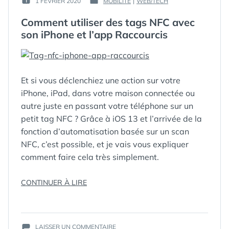
1 FÉVRIER 2020
MOBILITÉ
|
WEB/TECH
PUBLIÉ
PUBLIÉ
GUIM
LE :
DANS
Comment utiliser des tags NFC avec
son iPhone et l’app Raccourcis
Et si vous déclenchiez une action sur votre
iPhone, iPad, dans votre maison connectée ou
autre juste en passant votre téléphone sur un
petit tag NFC ? Grâce à iOS 13 et l’arrivée de la
fonction d’automatisation basée sur un scan
NFC, c’est possible, et je vais vous expliquer
comment faire cela très simplement.
« COMMENT
CONTINUER À LIRE
ÉTIQUETTES :
AUTOMATISATION
,
UTILISER
CCP
,
DOMOTIQUE
,
DES
IOS
,
IPAD
,
IPHONE
,
TAGS
NFC
,
SUR
NFC
LAISSER UN COMMENTAIRE