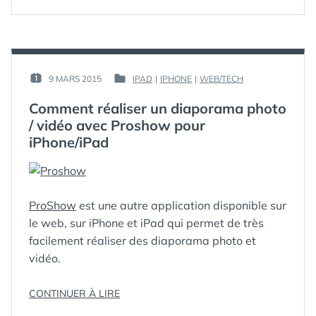
RÉALISER
VIDÉO
UN
AVEC
DIAPORAMA
PROSHOW
PHOTO
WEB »
/
VIDÉO
PAR :
9 MARS 2015
IPAD
|
IPHONE
|
WEB/TECH
PUBLIÉ
PUBLIÉ
AVEC
GUIM
LE :
DANS
PROSHOW
Comment réaliser un diaporama photo
WEB
/ vidéo avec Proshow pour
iPhone/iPad
ProShow
est une autre application disponible sur
le web, sur iPhone et iPad qui permet de très
facilement réaliser des diaporama photo et
vidéo.
« COMMENT
CONTINUER À LIRE
RÉALISER
ÉTIQUETTES :
DIAPORAMA
,