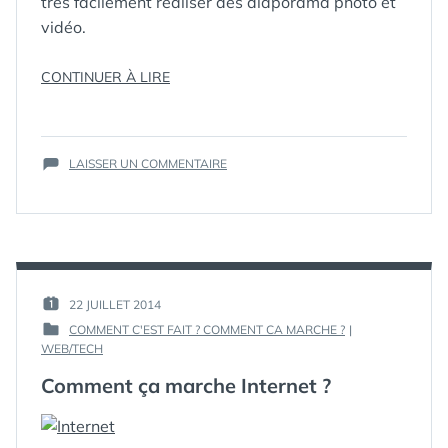
très facilement réaliser des diaporama photo et
vidéo.
« COMMENT
CONTINUER À LIRE
RÉALISER
ÉTIQUETTES :
DIAPORAMA
,
UN
IPAD
,
DIAPORAMA
IPHONE
,
SUR
PHOTO
MAGISTO
LAISSER UN COMMENTAIRE
,
COMMENT
PHOTO
,
/
RÉALISER
VIDEO
,
WEB
VIDÉO
UN
AVEC
DIAPORAMA
MAGISTO
PHOTO
(WEB,
/
IPHONE,
VIDÉO
PAR :
22 JUILLET 2014
PUBLIÉ
AVEC
IPAD) »
GUIM
COMMENT C'EST FAIT ? COMMENT CA MARCHE ?
|
LE :
MAGISTO
PUBLIÉ
WEB/TECH
(WEB,
DANS
IPHONE,
Comment ça marche Internet ?
IPAD)