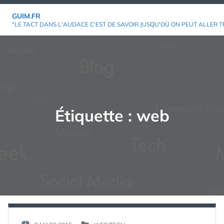
Aller
GUIM.FR
au
"LE TACT DANS L'AUDACE C'EST DE SAVOIR JUSQU'OÙ ON PEUT ALLER T
contenu
Étiquette :
web
PAR :