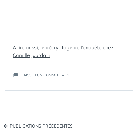
A lire aussi,
le décryptage de l’enquête chez
ÉTIQUETTES :
Camille Jourdain
CM
,
COMMUNITY
MANAGEMENT
,
COMMUNITY
MANAGER
,
COMMUNITY_MANAGEMENT
,
SUR
LAISSER UN COMMENTAIRE
ENQUÊTE
,
FRANCE
,
PROFIL
ENQUÊTE
COMMUNITY MANAGER
,
:
SOCIAL MEDIA
,
WEB
LES
COMMUNITY
MANAGERS
EN
FRANCE,
Navigation
ÉDITION
PUBLICATIONS PRÉCÉDENTES
2011
des