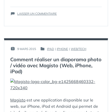
UN
IPAD
,
DIAPORAMA
IPHONE
,
SUR
PHOTO
PHOTO
LAISSER UN COMMENTAIRE
,
COMMENT
PROSHOW
,
/
RÉALISER
VIDEO
,
WEB
VIDÉO
UN
AVEC
DIAPORAMA
PROSHOW
PHOTO
POUR
/
IPHONE/IPAD »
VIDÉO
PAR :
9 MARS 2015
IPAD
|
IPHONE
|
WEB/TECH
PUBLIÉ
PUBLIÉ
AVEC
GUIM
LE :
DANS
PROSHOW
Comment réaliser un diaporama photo
POUR
/ vidéo avec Magisto (Web, iPhone,
IPHONE/IPAD
iPad)
Magisto
est une application disponible sur le
web, sur iPhone, iPad et Android qui permet de