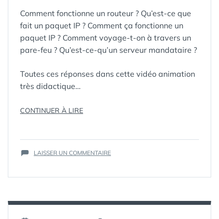
Comment fonctionne un routeur ? Qu’est-ce que
fait un paquet IP ? Comment ça fonctionne un
paquet IP ? Comment voyage-t-on à travers un
pare-feu ? Qu’est-ce-qu’un serveur mandataire ?
Toutes ces réponses dans cette vidéo animation
très didactique…
« COMMENT
CONTINUER À LIRE
ÇA
ÉTIQUETTES :
COMMENT
MARCHE
ÇA
INTERNET
MARCHE
,
SUR
? »
LAISSER UN COMMENTAIRE
INTERNET
,
COMMENT
WEB
ÇA
MARCHE
INTERNET
?