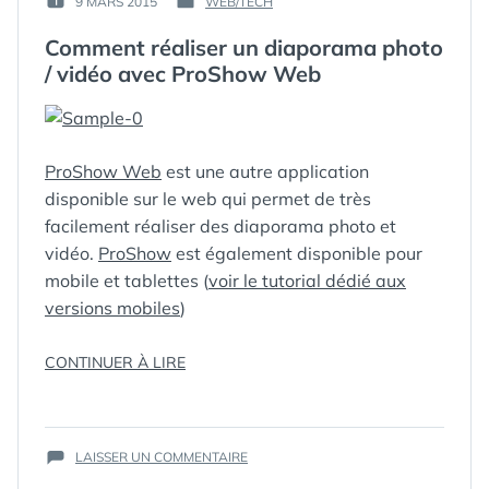
9 MARS 2015
WEB/TECH
PUBLIÉ
PUBLIÉ
GUIM
LE :
DANS
Comment réaliser un diaporama photo
/ vidéo avec ProShow Web
ProShow Web
est une autre application
disponible sur le web qui permet de très
facilement réaliser des diaporama photo et
vidéo.
ProShow
est également disponible pour
mobile et tablettes (
voir le tutorial dédié aux
versions mobiles
)
« COMMENT
CONTINUER À LIRE
RÉALISER
UN
ÉTIQUETTES :
DIAPORAMA
,
DIAPORAMA
PHOTO
,
SUR
PHOTO
PROSHOW
LAISSER UN COMMENTAIRE
,
COMMENT
VIDEO
,
WEB
/