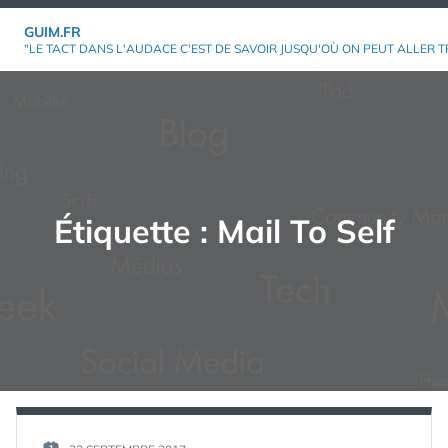
Aller
GUIM.FR
au
"LE TACT DANS L'AUDACE C'EST DE SAVOIR JUSQU'OÙ ON PEUT ALLER T
contenu
Étiquette :
Mail To Self
PAR :