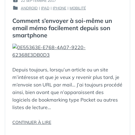
22 SEPTEMBRE 2017
PUBLIÉ
GUIM
ANDROID
|
IPAD
|
IPHONE
|
MOBILITÉ
LE :
PUBLIÉ
DANS
Comment s’envoyer à soi-même un
email mémo facilement depuis son
smartphone
Depuis toujours, lorsqu’un article ou un site
m’intéresse et que je veux y revenir plus tard, je
m’envoie son URL par mail… J’ai toujours procédé
ainsi, bien avant que n’apparaissent des
logiciels de bookmarking type Pocket ou autres
listes de lecture…
« COMMENT
CONTINUER À LIRE
ÉTIQUETTES :
ANDROID
,
S’ENVOYER
E-MAIL
,