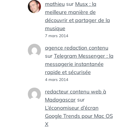
mathieu
sur
Musx : la
meilleure manière de
découvrir et partager de la
musique
7 mars 2014
agence redaction contenu
sur
Telegram Messenger : la
messagerie instantanée
rapide et sécurisée
4 mars 2014
redacteur contenu web à
Madagascar
sur
L’économiseur d’écran
Google Trends pour Mac OS
X