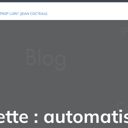
TROP LOIN" (JEAN COCTEAU)
ette :
automati