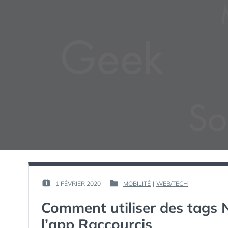
PAR :
1 FÉVRIER 2020
MOBILITÉ
|
WEB/TECH
PUBLIÉ
PUBLIÉ
GUIM
LE :
DANS
Comment utiliser des tags 
l’app Raccourcis