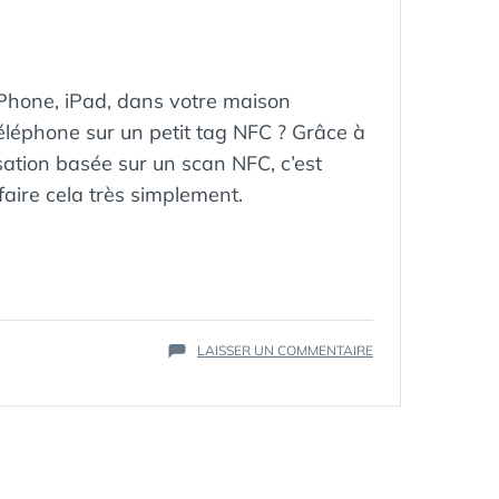
 iPhone, iPad, dans votre maison
éléphone sur un petit tag NFC ? Grâce à
isation basée sur un scan NFC, c’est
faire cela très simplement.
ÉTIQUETTES :
AUTOMATISATION
CCP
,
DOMOTIQUE
,
IOS
,
IPAD
,
IPHONE
SUR
LAISSER UN COMMENTAIRE
NFC
,
COMMENT
RACCOURCIS
,
UTILISER
SCRIPT
,
DES
SHORCUTS
,
TAG
TAGS
NFC
AVEC
SON