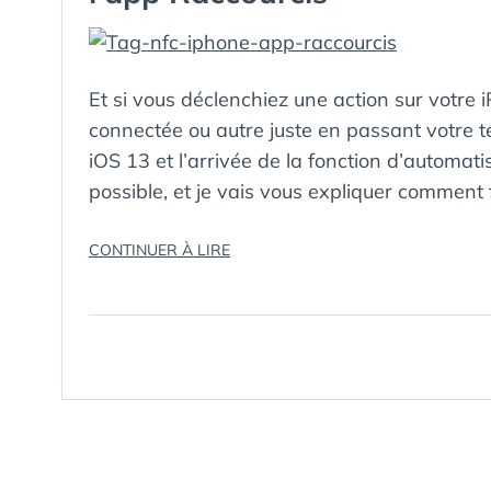
Et si vous déclenchiez une action sur votre
connectée ou autre juste en passant votre t
iOS 13 et l’arrivée de la fonction d’automat
possible, et je vais vous expliquer comment 
« COMMENT
CONTINUER À LIRE
UTILISER
DES
TAGS
NFC
AVEC
SON
IPHONE
ET
L’APP
RACCOURCIS »