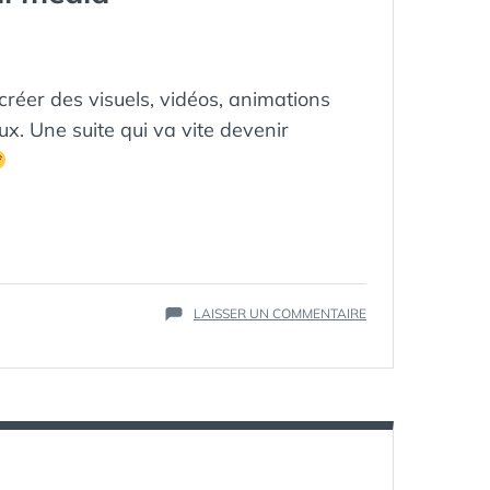
 créer des visuels, vidéos, animations
x. Une suite qui va vite devenir
ÉTIQUETTES :
ADOBE
,
APP
,
COMMUNITYMAN
SUR
LAISSER UN COMMENTAIRE
IPAD
,
IPHONE
,
LOG
ADOBE
PAGE
,
POST
,
SOCI
SPARK
SPARK
,
VIDEO
:
LA
NOUVELLE
SUITE
LOGICIELLE
GRATUITE