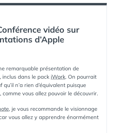
EST
OUVERT
:
ACHETEZ,
TÉLÉCHARGEZ
Conférence vidéo sur
ET
INSTALLEZ
entations d’Apple
DES
APPS
FAITES
POUR
MAC.
une remarquable présentation de
e, inclus dans le pack
iWork
. On pourrait
 qu’il n’a rien d’équivalent puisque
 comme vous allez pouvoir le découvrir.
note
, je vous recommande le visionnage
n, car vous allez y apprendre énormément