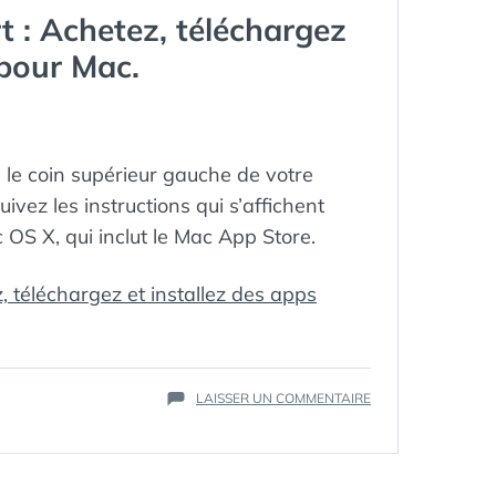
POUR
t : Achetez, téléchargez
CRÉER
DU
 pour Mac.
CONTENU
SOCIAL
MÉDIA
le coin supérieur gauche de votre
uivez les instructions qui s’affichent
 OS X, qui inclut le Mac App Store.
 téléchargez et installez des apps
ÉTIQUETTES :
APP
,
APPSTORE
,
BOUTIQUE
,
LÉGAL
SUR
LAISSER UN COMMENTAIRE
LOGICIEL
,
MAC
,
LE
TÉLÉCHARGEMEN
MAC
APP
STORE