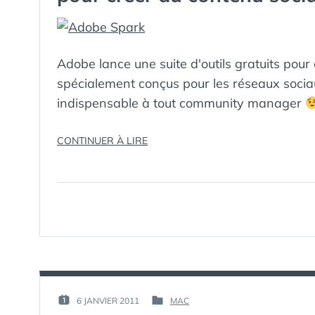
Adobe lance une suite d'outils gratuits pour
spécialement conçus pour les réseaux sociau
indispensable à tout community manager
« ADOBE
CONTINUER À LIRE
SPARK
:
LA
NOUVELLE
SUITE
LOGICIELLE
GRATUITE
POUR
CRÉER
DU
PAR :
6 JANVIER 2011
MAC
PUBLIÉ
PUBLIÉ
CONTENU
GUIM