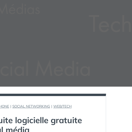
PHONE
|
SOCIAL NETWORKING
|
WEB/TECH
te logicielle gratuite
al média