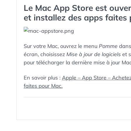
LE :
DANS
SOCIAL
Le Mac App Store est ouver
MÉDIA »
et installez des apps faites
Sur votre Mac, ouvrez le menu
Pomme
dans 
écran, choisissez
Mise à jour de logiciels
et s
pour télécharger la dernière mise à jour Mac
En savoir plus :
Apple – App Store – Achetez,
faites pour Mac.