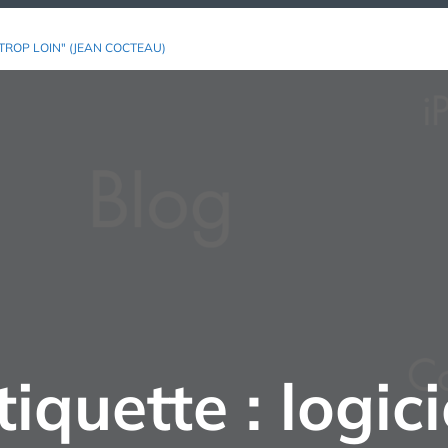
TROP LOIN" (JEAN COCTEAU)
tiquette :
logici