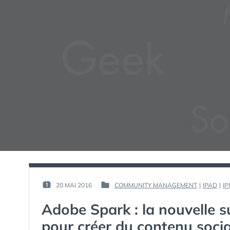
PAR :
20 MAI 2016
COMMUNITY MANAGEMENT
|
IPAD
|
I
PUBLIÉ
PUBLIÉ
GUIM
LE :
DANS
Adobe Spark : la nouvelle sui
pour créer du contenu soci