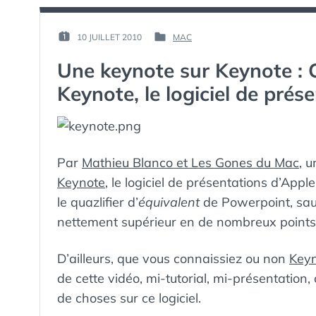
PAR :
10 JUILLET 2010
MAC
PUBLIÉ
PUBLIÉ
GUIM
LE :
DANS
Une keynote sur Keynote : 
Keynote, le logiciel de prés
Par
Mathieu Blanco et Les Gones du Mac
, 
Keynote
, le logiciel de présentations d’Appl
le quazlifier d’
équivalent
de Powerpoint, sauf
nettement supérieur en de nombreux points,
D’ailleurs, que vous connaissiez ou non
Key
de cette vidéo, mi-tutorial, mi-présentatio
de choses sur ce logiciel.