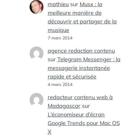
mathieu
sur
Musx : la
meilleure manière de
découvrir et partager de la
musique
7 mars 2014
agence redaction contenu
sur
Telegram Messenger : la
messagerie instantanée
rapide et sécurisée
4 mars 2014
redacteur contenu web à
Madagascar
sur
L’économiseur d’écran
Google Trends pour Mac OS
X