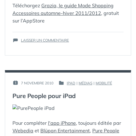
Téléchargez
Grazia, le guide Mode Shopping
ÉTIQUETTES :
ACCESSOIRES
,
Accessoires automne-hiver 2011/2012
, gratuit
FASHION
,
sur l’AppStore
GRAZIA
,
GUIDE
,
IPAD
,
MODE
,
SUR
SHOPPING
LAISSER UN COMMENTAIRE
,
GRAZIA
STYLES
,
DÉBARQUE
VIDÉOS
,
SUR
VISITES
L’IPAD
VIRTUELLES
AVEC
SON
GUIDE
PAR :
7 NOVEMBRE 2010
IPAD
|
MÉDIAS
|
MOBILITÉ
PUBLIÉ
PUBLIÉ
MODE
GUIM
LE :
DANS
SHOPPING
Pure People pour iPad
ACCESSOIRES
AUTOMNE-
HIVER
2011/2012
!
Pour compléter
l'app iPhone
, toujours éditée par
(MAJ
Webedia
et
Blüpan Entertainment
,
Pure People
VIDÉO)