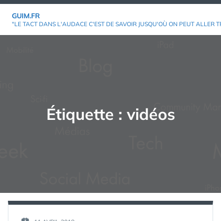
Aller
GUIM.FR
au
"LE TACT DANS L'AUDACE C'EST DE SAVOIR JUSQU'OÙ ON PEUT ALLER T
contenu
Étiquette :
vidéos
PAR :