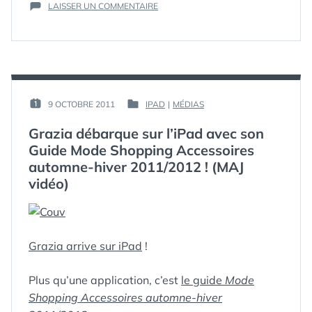
SUR
LONGUE
STORIES
LAISSER UN COMMENTAIRE
,
COMMENT
STORY
,
EN
TRANSFORMER
VERTICAL
,
STORY
UNE
VIDÉOS
,
POUR
VIDÉO
WHATSAPP
INSTAGRAM,
LONGUE
FACEBOOK,
EN
SNAPCHAT
STORY
PAR :
9 OCTOBRE 2011
IPAD
|
MÉDIAS
PUBLIÉ
PUBLIÉ
POUR
OU
GUIM
LE :
DANS
INSTAGRAM,
WHATSAPP »
Grazia débarque sur l’iPad avec son
FACEBOOK,
Guide Mode Shopping Accessoires
SNAPCHAT
automne-hiver 2011/2012 ! (MAJ
OU
WHATSAPP
vidéo)
Grazia arrive sur iPad
!
Plus qu’une application, c’est
le guide
Mode
Shopping Accessoires automne-hiver