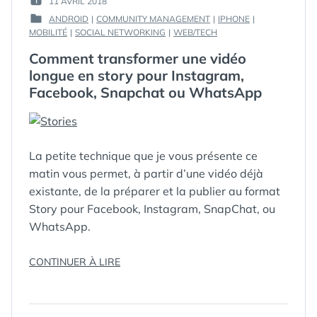
11 AVRIL 2018
PUBLIÉ
GUIM
ANDROID
|
COMMUNITY MANAGEMENT
|
IPHONE
|
LE :
PUBLIÉ
MOBILITÉ
|
SOCIAL NETWORKING
|
WEB/TECH
DANS
Comment transformer une vidéo
longue en story pour Instagram,
Facebook, Snapchat ou WhatsApp
La petite technique que je vous présente ce
matin vous permet, à partir d’une vidéo déjà
existante, de la préparer et la publier au format
Story pour Facebook, Instagram, SnapChat, ou
WhatsApp.
ÉTIQUETTES :
9:16
,
« COMMENT
CONTINUER À LIRE
CONVERTIR
,
TRANSFORMER
FACEBOOK
,
UNE
INSTAGRAM
,
VIDÉO
SNAPCHAT
,