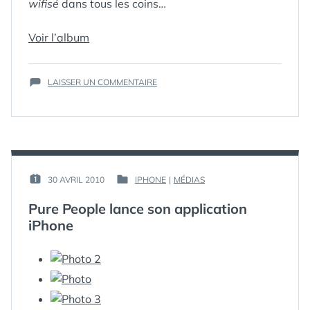
wifisé
dans tous les coins…
ÉTIQUETTES :
CANARIES
,
Voir l’album
CORRALEJO
,
ESPAGNE
,
FUERTEVENTURA
,
SUR
ILE
,
LAISSER UN COMMENTAIRE
MER
,
PHOTOS
,
CORRALEJO,
PLAGE
,
SABLE
,
FUERTEVENTURA
VACANCES
,
—
VIDÉOS
,
VOLCAN
ALBUM
PHOTOS
ET
VIDÉOS
PAR :
30 AVRIL 2010
IPHONE
|
MÉDIAS
PUBLIÉ
PUBLIÉ
GUIM
LE :
DANS
Pure People lance son application
iPhone