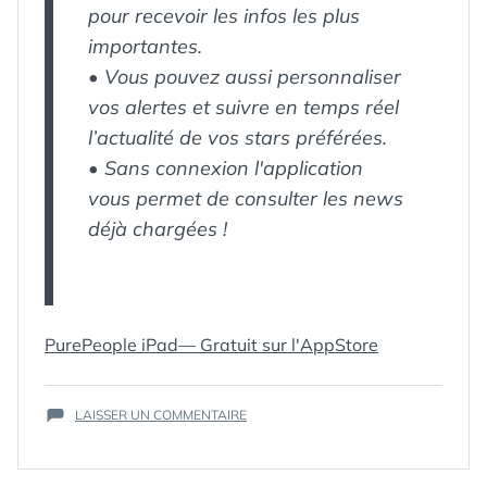
pour recevoir les infos les plus
importantes.
•
Vous pouvez aussi personnaliser
vos alertes et suivre en temps réel
l’actualité de vos stars préférées.
•
Sans connexion l'application
vous permet de consulter les news
déjà chargées !
ÉTIQUETTES :
ACTUALITÉS
,
APP
,
BLÜPAN
,
C4MPROD
,
PurePeople iPad— Gratuit sur l'AppStore
CÉLÉBRITÉS
,
IPAD
,
MÉDIAS
,
PEOPLE
,
SUR
LAISSER UN COMMENTAIRE
PHOTOS
,
PURE
PURE
,
PURE
PEOPLE
PEOPLE
,
POUR
PUREPEOPLE
,