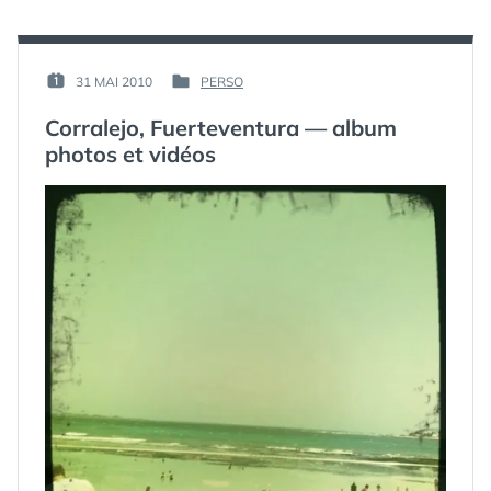
IPAD
STARS
,
VIDÉOS
,
WEBEDIA
PAR :
31 MAI 2010
PERSO
PUBLIÉ
PUBLIÉ
GUIM
LE :
DANS
Corralejo, Fuerteventura — album
photos et vidéos