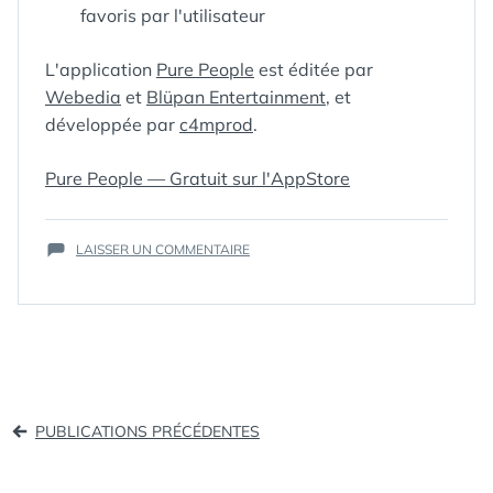
favoris par l'utilisateur
L'application
Pure People
est éditée par
Webedia
et
Blüpan Entertainment
, et
ÉTIQUETTES :
ACTUALITÉS
,
développée par
c4mprod
.
APP
,
BLÜPAN
,
C4MPROD
,
Pure People — Gratuit sur l'AppStore
CÉLÉBRITÉS
,
IPHONE
,
MÉDIAS
,
SUR
PEOPLE
LAISSER UN COMMENTAIRE
,
PURE
PHOTOS
,
PEOPLE
PURE
,
PURE
LANCE
PEOPLE
,
SON
STARS
,
APPLICATION
VIDÉOS
,
IPHONE
WEBEDIA
Navigation
PUBLICATIONS PRÉCÉDENTES
des
articles