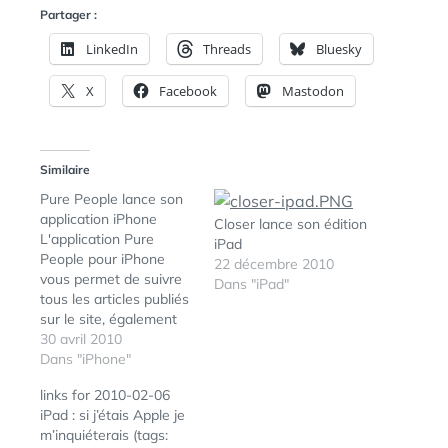
Partager :
LinkedIn
Threads
Bluesky
X
Facebook
Mastodon
Similaire
Pure People lance son
application iPhone
Closer lance son édition
L'application Pure
iPad
People pour iPhone
22 décembre 2010
vous permet de suivre
Dans "iPad"
tous les articles publiés
sur le site, également
disponibles hors-
30 avril 2010
connexion pour un plus
Dans "iPhone"
grand confort
links for 2010-02-06
d'utilisation. Une
iPad : si j’étais Apple je
rubrique L'essentiel
m’inquiéterais (tags:
people propose de