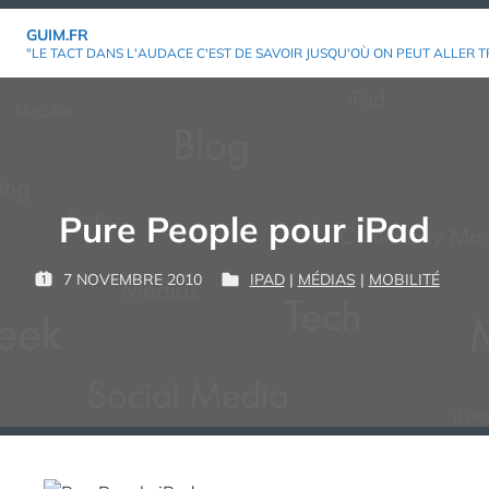
Aller
GUIM.FR
au
"LE TACT DANS L'AUDACE C'EST DE SAVOIR JUSQU'OÙ ON PEUT ALLER T
contenu
Pure People pour iPad
P
7 NOVEMBRE 2010
IPAD
|
MÉDIAS
|
MOBILITÉ
P
P
G
A
U
U
U
R
B
B
I
L
L
M
:
I
I
É
É
L
D
E
A
N