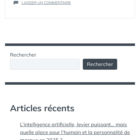
SUR
LONGUE
STORIES
LAISSER UN COMMENTAIRE
,
COMMENT
STORY
,
EN
TRANSFORMER
VERTICAL
,
STORY
UNE
VIDÉOS
,
POUR
VIDÉO
WHATSAPP
INSTAGRAM,
LONGUE
FACEBOOK,
EN
SNAPCHAT
STORY
POUR
OU
Rechercher
INSTAGRAM,
WHATSAPP »
FACEBOOK,
Rechercher
SNAPCHAT
OU
WHATSAPP
Articles récents
L’intelligence artificielle, levier puissant… mais
quelle place pour l’humain et la personnalité de