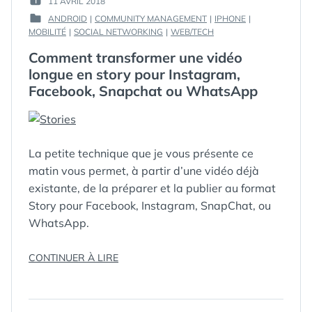
11 AVRIL 2018
PUBLIÉ
GUIM
ANDROID
|
COMMUNITY MANAGEMENT
|
IPHONE
|
LE :
PUBLIÉ
MOBILITÉ
|
SOCIAL NETWORKING
|
WEB/TECH
DANS
Comment transformer une vidéo
longue en story pour Instagram,
Facebook, Snapchat ou WhatsApp
La petite technique que je vous présente ce
matin vous permet, à partir d’une vidéo déjà
existante, de la préparer et la publier au format
Story pour Facebook, Instagram, SnapChat, ou
WhatsApp.
ÉTIQUETTES :
9:16
,
« COMMENT
CONTINUER À LIRE
CONVERTIR
,
TRANSFORMER
FACEBOOK
,
UNE
INSTAGRAM
,
VIDÉO
SNAPCHAT
,