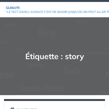
Aller
GUIM.FR
au
"LE TACT DANS L'AUDACE C'EST DE SAVOIR JUSQU'OÙ ON PEUT ALLER T
contenu
Étiquette :
story
PAR :