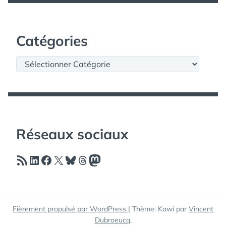
Catégories
Catégories
Réseaux sociaux
Flux RSS
LinkedIn
Facebook
X
Bluesky
Threads
Mastodon
Fièrement propulsé par WordPress
|
Thème: Kawi par
Vincent
Dubroeucq
.