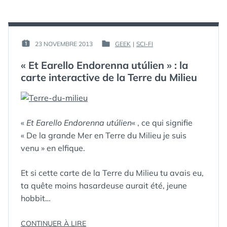
LE
DES
SENS
ANNEAUX »
RÉEL
DU
SEIGNEUR
PAR :
23 NOVEMBRE 2013
GEEK
|
SCI-FI
PUBLIÉ
PUBLIÉ
DES
GUIM
LE :
DANS
ANNEAUX
« Et Earello Endorenna utúlien » : la
carte interactive de la Terre du Milieu
«
Et Earello Endorenna utúlien
« , ce qui signifie
« De la grande Mer en Terre du Milieu je suis
venu » en elfique.
Et si cette carte de la Terre du Milieu tu avais eu,
ta quête moins hasardeuse aurait été, jeune
hobbit…
« « ET
CONTINUER À LIRE