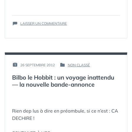
EARELLO
ÉTIQUETTES :
HOBBIT
,
ENDORENNA
TERRE
UTÚLIEN »
DU
SUR
:
LAISSER UN COMMENTAIRE
MILIEU
,
« ET
LA
TOLKIEN
EARELLO
CARTE
ENDORENNA
INTERACTIVE
UTÚLIEN »
DE
:
LA
LA
TERRE
CARTE
PAR :
26 SEPTEMBRE 2012
NON CLASSÉ
PUBLIÉ
PUBLIÉ
INTERACTIVE
DU
GUIM
LE :
DANS
DE
MILIEU »
Bilbo le Hobbit : un voyage inattendu
LA
— la nouvelle bande-annonce
TERRE
DU
MILIEU
Rien dep lus à dire en préambule, si ce n’est : CA
DECHIRE !