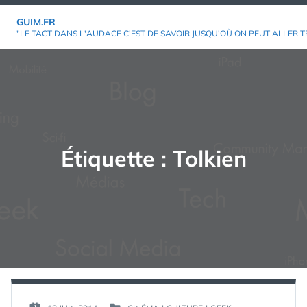
Aller
GUIM.FR
au
"LE TACT DANS L'AUDACE C'EST DE SAVOIR JUSQU'OÙ ON PEUT ALLER T
contenu
Étiquette :
Tolkien
PAR :