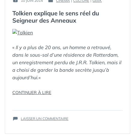
10 JUIN 2014
CINÉMA
|
CULTURE
|
GEEK
PUBLIÉ
PUBLIÉ
GUIM
LE :
DANS
Tolkien explique le sens réel du
Seigneur des Anneaux
«
Il y a plus de 20 ans, un homme a retrouvé,
dans le sous-sol d’une résidence de Rotterdam,
un enregistrement perdu de J.R.R. Tolkien, mais il
a choisi de garder la bande secrète jusqu’à
aujourd’hui.
«
« TOLKIEN
CONTINUER À LIRE
EXPLIQUE
LE
ÉTIQUETTES :
SEIGNEUR
SENS
DES
SUR
RÉEL
ANNEAUX
LAISSER UN COMMENTAIRE
,
TOLKIEN
TOLKIEN
DU
EXPLIQUE
SEIGNEUR