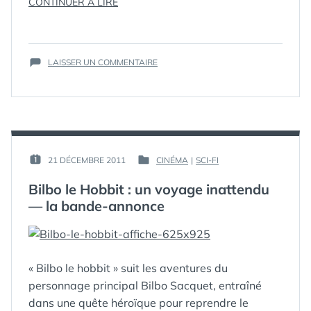
« BILBO
CONTINUER À LIRE
ÉTIQUETTES :
BILBO
,
LE
CINÉMA
,
HOBBIT
FILM
,
:
HOBBIT
,
SUR
UN
PETER
LAISSER UN COMMENTAIRE
BILBO
JACKSON
,
VOYAGE
LE
SACQUET
,
INATTENDU
HOBBIT
TOLKIEN
—
:
LA
UN
NOUVELLE
VOYAGE
BANDE-
INATTENDU
PAR :
21 DÉCEMBRE 2011
CINÉMA
|
SCI-FI
PUBLIÉ
PUBLIÉ
—
ANNONCE »
GUIM
LE :
DANS
LA
Bilbo le Hobbit : un voyage inattendu
NOUVELLE
— la bande-annonce
BANDE-
ANNONCE
« Bilbo le hobbit » suit les aventures du
personnage principal Bilbo Sacquet, entraîné
dans une quête héroïque pour reprendre le