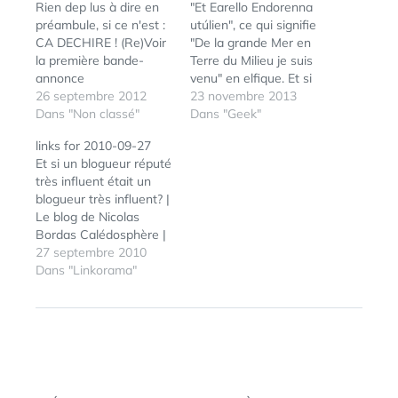
Rien dep lus à dire en
"Et Earello Endorenna
préambule, si ce n'est :
utúlien", ce qui signifie
CA DECHIRE ! (Re)Voir
"De la grande Mer en
la première bande-
Terre du Milieu je suis
annonce
venu" en elfique. Et si
26 septembre 2012
cette carte de la Terre
23 novembre 2013
Dans "Non classé"
du Milieu tu avais eu, ta
Dans "Geek"
quête moins
links for 2010-09-27
hasardeuse aurait été,
Et si un blogueur réputé
jeune hobbit...
très influent était un
Réalisée par les
blogueur très influent? |
laboratoires de Chrome
Le blog de Nicolas
Experiment, cette
Bordas Calédosphère |
carte…
Blog | J'ai la chance de
27 septembre 2010
tester ALERTI.COM
Dans "Linkorama"
ÉTIQUETTES :
BANDE-
TUTO : Changer les
ANNONCE
,
icônes des applications
BILBO
,
springboard sans
CINÉMA
,
jailbreak (tags: iphone)
HOBBIT
,
"Bilbo le Hobbit" en exil
TOLKIEN
? Confronté à de
Navigation
nombreuses…