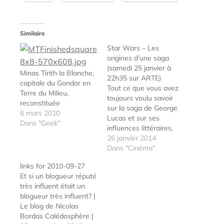
Similaire
Star Wars – Les
origines d’une saga
(samedi 25 janvier à
Minas Tirith la Blanche,
22h35 sur ARTE)
capitale du Gondor en
Tout ce que vous avez
Terre du Milieu,
toujours voulu savoir
reconstituée
sur la saga de George
6 mars 2010
Lucas et sur ses
Dans "Geek"
influences littéraires,
philosophiques ou
26 janvier 2014
religieuses. Avec les
Dans "Cinéma"
témoignages de très
links for 2010-09-27
sérieux professeurs
Et si un blogueur réputé
d'université ainsi que
très influent était un
des réalisateurs Joss
blogueur très influent? |
Whedon, J. J. Abrams et
Le blog de Nicolas
Peter Jackson. Star
Bordas Calédosphère |
Wars - Les origines