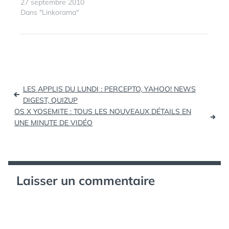
Blog | J'ai la chance de
27 septembre 2010
d'une saga : samedi…
tester ALERTI.COM
Dans "Linkorama"
TUTO : Changer les
ÉTIQUETTES :
SEIGNEUR
icônes des applications
DES
springboard sans
ANNEAUX
,
jailbreak (tags: iphone)
TOLKIEN
"Bilbo le Hobbit" en exil
? Confronté à de
Navigation
nombreuses…
LES APPLIS DU LUNDI : PERCEPTO, YAHOO! NEWS
de
DIGEST, QUIZUP
OS X YOSEMITE : TOUS LES NOUVEAUX DÉTAILS EN
l’article
UNE MINUTE DE VIDÉO
Laisser un commentaire