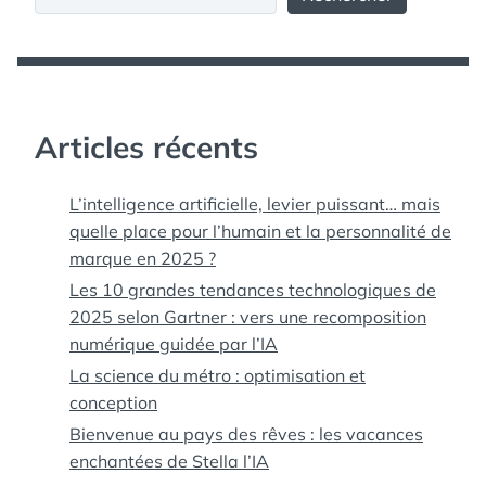
NEWS CORP
,
RUPERT
MURDOCH
,
STEVE JOBS
,
TECH
,
TECHNOLOGY
,
THE DAILY
,
Articles récents
THEDAILY.COM
L’intelligence artificielle, levier puissant… mais
quelle place pour l’humain et la personnalité de
marque en 2025 ?
Les 10 grandes tendances technologiques de
2025 selon Gartner : vers une recomposition
numérique guidée par l’IA
La science du métro : optimisation et
conception
Bienvenue au pays des rêves : les vacances
enchantées de Stella l’IA