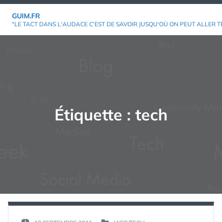
Aller
GUIM.FR
au
"LE TACT DANS L'AUDACE C'EST DE SAVOIR JUSQU'OÙ ON PEUT ALLER T
contenu
Étiquette :
tech
PAR :