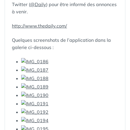
Twitter (
@Daily
) pour être informé des annonces
à venir.
http://www.thedaily.com/
Quelques screenshots de l’application dans la
galerie ci-dessous :
ÉTIQUETTES :
APPLE
,
APPLE
NEWS
,
APPLE
TECHNOLOGY
,
APPS
,
GADGETS
,
GEEK
,
GEEK
NEWS
,
IPAD
,