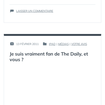
ÉTIQUETTES :
PARENTS
,
TECH
,
SUR
TECHNOLOGIE
LAISSER UN COMMENTAIRE
,
GOOGLE
WEB
AIDE
LES
ENFANTS
À
APPRENDRE
LA
PAR :
13 FÉVRIER 2011
IPAD
|
MÉDIAS
|
VOTRE AVIS
PUBLIÉ
PUBLIÉ
TECHNOLOGIE
GUIM
LE :
DANS
À
Je suis vraiment fan de The Daily, et
LEURS
vous ?
PARENTS