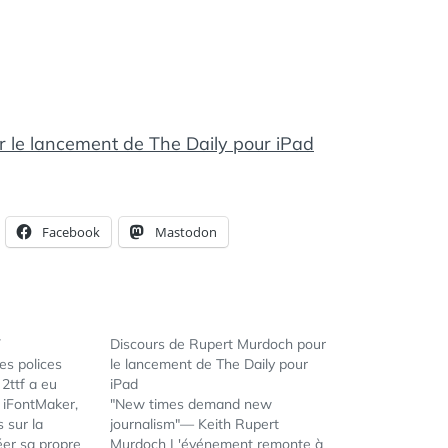
 le lancement de The Daily pour iPad
Facebook
Mastodon
ÉTIQUETTES :
APPLE
,
APPLE
NEWS
,
APPLE
TECHNOLOGY
,
APPS
,
GADGETS
,
GEEK
,
GEEK
7
Discours de Rupert Murdoch pour
NEWS
,
IPAD
,
es polices
le lancement de The Daily pour
IPAD APPS
,
2ttf a eu
iPad
IPAD NEWS
,
r iFontMaker,
"New times demand new
IPAD
 sur la
journalism"— Keith Rupert
REVIEWS
,
éer sa propre
Murdoch L'événement remonte à
IPHONE
,