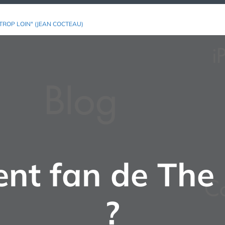
TROP LOIN" (JEAN COCTEAU)
ent fan de The 
?