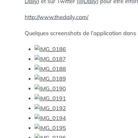
Daily
) et sur Twitter (
@Daily
) pour être inf
http://www.thedaily.com/
Quelques screenshots de l’application dans l