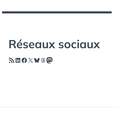
Réseaux sociaux
Flux RSS
LinkedIn
Facebook
X
Bluesky
Threads
Mastodon