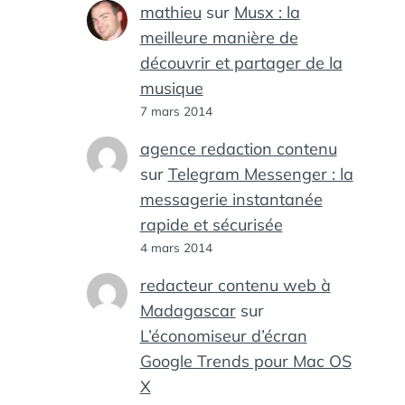
mathieu
sur
Musx : la
meilleure manière de
découvrir et partager de la
musique
7 mars 2014
agence redaction contenu
sur
Telegram Messenger : la
messagerie instantanée
rapide et sécurisée
4 mars 2014
redacteur contenu web à
Madagascar
sur
L’économiseur d’écran
Google Trends pour Mac OS
X