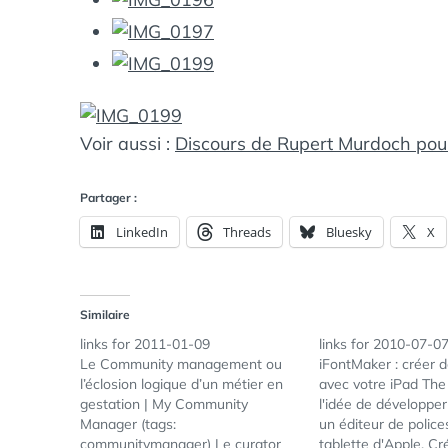
Voir aussi :
Discours de Rupert Murdoch pour
Partager :
LinkedIn
Threads
Bluesky
X
Similaire
links for 2011-01-09
links for 2010-07-0
Le Community management ou
iFontMaker : créer d
l’éclosion logique d’un métier en
avec votre iPad The 
gestation | My Community
l'idée de développe
Manager (tags:
un éditeur de polices
communitymanager) Le curator
tablette d'Apple. Cr