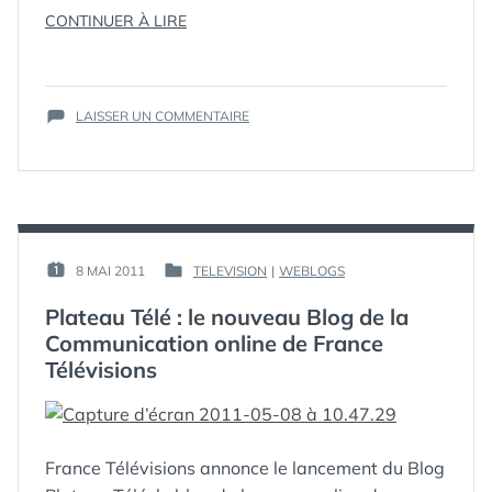
GOOGLE+
,
« SOCIAL
CONTINUER À LIRE
INSTAGRAM
,
MOTION
INTERNET
,
2012
LINKEDIN
,
:
MARKETING
,
SUR
LES
MEDIAS SOCIAUX
LAISSER UN COMMENTAIRE
,
SOCIAL
PINTEREST
,
CHIFFRES
MOTION
RÉSEAU SOCIAL
,
CLÉS
2012
RÉSEAUX
DES
:
SOCIAUX
,
MÉDIAS
LES
RÉSEAUX
SOCIAUX
CHIFFRES
SOCIAUX
EN
CLÉS
PROFESSIONNELS
,
PAR :
8 MAI 2011
TELEVISION
|
WEBLOGS
PUBLIÉ
PUBLIÉ
DES
SOCIAL MEDIA
,
2012 »
GUIM
LE :
DANS
MÉDIAS
SOCIAL MEDIA
Plateau Télé : le nouveau Blog de la
SOCIAUX
MANAGER
,
Communication online de France
EN
SOCIAL MEDIA
Télévisions
2012
MARKETING
,
TWITTER
,
VIADEO
,
YOUTUBE
France Télévisions annonce le lancement du Blog