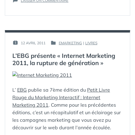
SUR
MARKETING
LAISSER UN COMMENTAIRE
,
PLATEAU
TÉLÉVISION
,
TÉLÉ
TRANSVERSAL
:
LE
NOUVEAU
BLOG
DE
PAR :
12 AVRIL 2011
EMARKETING
|
LIVRES
PUBLIÉ
PUBLIÉ
LA
GUIM
LE :
DANS
COMMUNICATION
L’EBG présente « Internet Marketing
ONLINE
2011, la rupture de génération »
DE
FRANCE
TÉLÉVISIONS
L’
EBG
publie sa 7ème édition du
Petit Livre
Rouge du Marketing Interactif : Internet
Marketing 2011
. Comme pour les précédentes
éditions, c’est un récapitulatif et un éclairage sur
les campagnes marketing que vous avez pu
découvrir sur le web durant l’année écoulée.