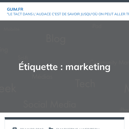
Aller
GUIM.FR
au
"LE TACT DANS L'AUDACE C'EST DE SAVOIR JUSQU'OÙ ON PEUT ALLER T
contenu
Étiquette :
marketing
PAR :