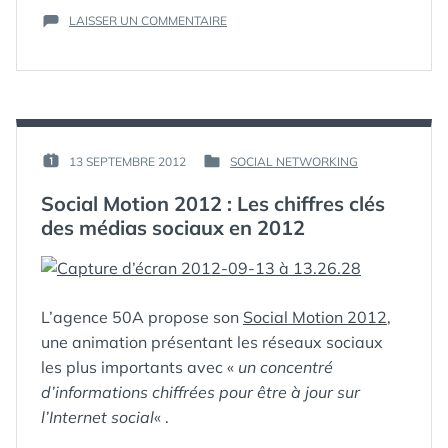
LIVRE BLANC
,
SUR
:
MARKETING
LAISSER UN COMMENTAIRE
,
RGPD
RGPD
,
COMMENT
ET
SOCIALSHAKER
SE
MARKETING
PRÉPARER
DIGITAL
? »
:
COMMENT
SE
PAR :
13 SEPTEMBRE 2012
SOCIAL NETWORKING
PUBLIÉ
PUBLIÉ
PRÉPARER
GUIM
LE :
DANS
?
Social Motion 2012 : Les chiffres clés
des médias sociaux en 2012
ÉTIQUETTES :
ANIMATION
,
CHIFFRES
,
CM
,
COMMUNITY
L’agence 50A propose son
Social Motion 2012
,
MANAGEMENT
,
une animation présentant les réseaux sociaux
COMMUNITY
MANAGER
,
DATA
,
les plus importants avec «
un concentré
E-RÉPUTATION
,
d’informations chiffrées pour être à jour sur
FACEBOOK
,
l’Internet social
« .
FLICKR
,
FOURSQUARE
,