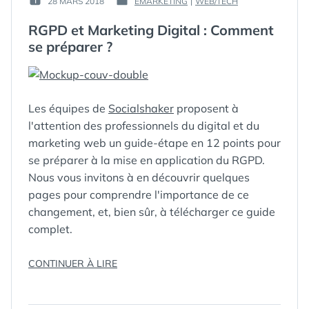
28 MARS 2018
EMARKETING
|
WEB/TECH
PUBLIÉ
PUBLIÉ
GUIM
LE :
DANS
RGPD et Marketing Digital : Comment
se préparer ?
Les équipes de
Socialshaker
proposent à
l'attention des professionnels du digital et du
marketing web un guide-étape en 12 points pour
se préparer à la mise en application du RGPD.
Nous vous invitons à en découvrir quelques
pages pour comprendre l'importance de ce
changement, et, bien sûr, à télécharger ce guide
complet.
« RGPD
CONTINUER À LIRE
ET
ÉTIQUETTES :
DIGITAL
,
E-
MARKETING
MARKETING
,
DIGITAL