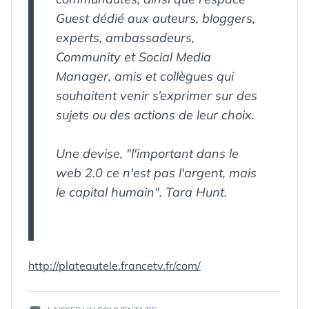
Guest dédié aux auteurs, bloggers,
experts, ambassadeurs,
Community et Social Media
Manager, amis et collègues qui
souhaitent venir s’exprimer sur des
sujets ou des actions de leur choix.
Une devise, "l'important dans le
web 2.0 ce n'est pas l'argent, mais
le capital humain". Tara Hunt.
http://plateautele.francetv.fr/com/
ÉTIQUETTES :
BLOG
,
COMM
,
FRANCE
TÉLÉVISIONS
,