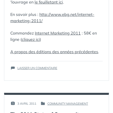
‘louvrage en
le feuilletant ici
.
En savoir plus :
http://www.ebg.net/internet-
marketing-2011/
Commandez
Internet Marketing 2011
: 58€ en
ligne (
cliquez ici
)
A propos des éditions des années précédentes
.
ÉTIQUETTES :
EBG
,
EMARKETING
,
LIVRE
,
SUR
LAISSER UN COMMENTAIRE
MARKETING
,
L’EBG
RÉFÉRENCE
PRÉSENTE
« INTERNET
MARKETING
2011,
LA
RUPTURE
PAR :
3 AVRIL 2011
COMMUNITY MANAGEMENT
PUBLIÉ
PUBLIÉ
DE
GUIM
LE :
DANS
GÉNÉRATION »