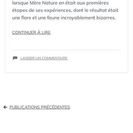
lorsque Mère Nature en était aux premières
étapes de ses expériences, dont le résultat était
une flore et une faune incroyablement bizarres.
« THE
CONTINUER À LIRE
CROODS
:
ÉTIQUETTES :
ANIMATION
,
LA
DREAMWORKS
,
SUR
BANDE-
LAISSER UN COMMENTAIRE
THE CROODS
THE
ANNONCE
CROODS
DU
:
PROCHAIN
LA
DREAMWORKS »
BANDE-
ANNONCE
DU
Navigation
PROCHAIN
PUBLICATIONS PRÉCÉDENTES
DREAMWORKS
des
articles