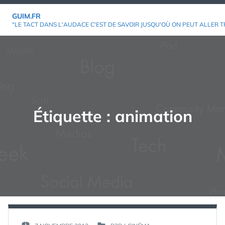
Aller
GUIM.FR
au
"LE TACT DANS L'AUDACE C'EST DE SAVOIR JUSQU'OÙ ON PEUT ALLER T
contenu
Étiquette :
animation
PAR :