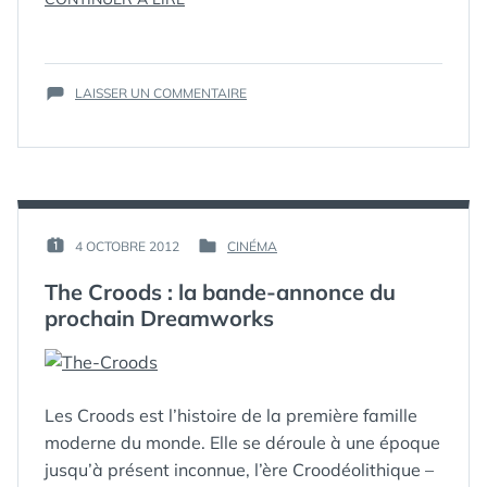
ÉTIQUETTES :
3D
,
–
ALBATOR
,
CAPTAIN
ANIMATION
,
HARLOK
BANDE-
SUR
3D
LAISSER UN COMMENTAIRE
ANNONCE
,
ALBATOR
THE
HARLOCK
,
–
SPACE
TRAILER
CAPTAIN
PIRATE
HARLOK
:
3D
LA
THE
BANDE-
SPACE
PAR :
4 OCTOBRE 2012
CINÉMA
PUBLIÉ
PUBLIÉ
PIRATE
ANNONCE »
GUIM
LE :
DANS
:
The Croods : la bande-annonce du
LA
prochain Dreamworks
BANDE-
ANNONCE
Les Croods est l’histoire de la première famille
moderne du monde. Elle se déroule à une époque
jusqu’à présent inconnue, l’ère Croodéolithique –