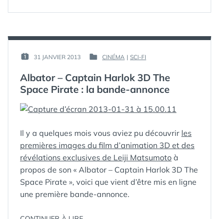
KNIFE
ZELDA
STOP
LORD
MOTION »
:
ZELDA
EN
STOP
PAR :
31 JANVIER 2013
CINÉMA
|
SCI-FI
PUBLIÉ
PUBLIÉ
MOTION
GUIM
LE :
DANS
Albator – Captain Harlok 3D The
Space Pirate : la bande-annonce
Il y a quelques mois vous aviez pu découvrir
les
premières images du film d’animation 3D et des
révélations exclusives de Leiji Matsumoto
à
propos de son « Albator – Captain Harlok 3D The
Space Pirate », voici que vient d’être mis en ligne
une première bande-annonce.
« ALBATOR
CONTINUER À LIRE