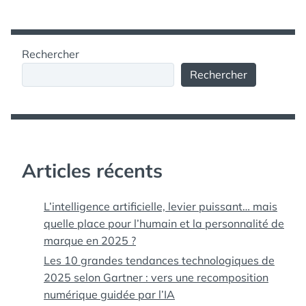
COMMUNITY
BUSINESS
,
SOCIAL MEDIA
,
MANAGEMENT
SOCIALMEDIA
,
THE
COMMUNITY ROUNDTABLE
,
THE COMMUNITY
Rechercher
ROUNDTABLE SOCIAL
BUSINESS SOCIAL ME
,
Rechercher
TOOLS
Articles récents
L’intelligence artificielle, levier puissant… mais
quelle place pour l’humain et la personnalité de
marque en 2025 ?
Les 10 grandes tendances technologiques de
2025 selon Gartner : vers une recomposition
numérique guidée par l’IA