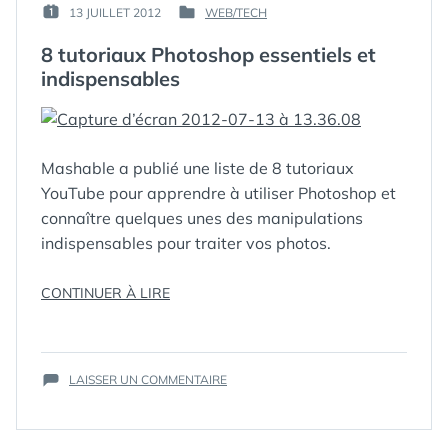
SA
PAR :
13 JUILLET 2012
WEB/TECH
PUBLIÉ
PUBLIÉ
PAGE
GUIM
LE :
DANS
FAN
8 tutoriaux Photoshop essentiels et
FACEBOOK
indispensables
Mashable a publié une liste de 8 tutoriaux
YouTube pour apprendre à utiliser Photoshop et
connaître quelques unes des manipulations
indispensables pour traiter vos photos.
« 8
CONTINUER À LIRE
ÉTIQUETTES :
HOW-TO
,
TUTORIAUX
MASHABLE
,
PHOTOSHOP
PHOTO
,
ESSENTIELS
PHOTOSHOP
,
SUR
ET
LAISSER UN COMMENTAIRE
TUTORIAL
,
8
INDISPENSABLES »
VIDEO
,
TUTORIAUX
YOUTUBE
PHOTOSHOP