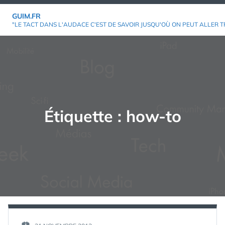
Aller
GUIM.FR
au
"LE TACT DANS L'AUDACE C'EST DE SAVOIR JUSQU'OÙ ON PEUT ALLER T
contenu
Étiquette :
how-to
PAR :