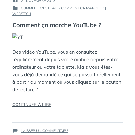
21 NOVEMBRE 2013
PUBLIÉ
GUIM
COMMENT C'EST FAIT ? COMMENT CA MARCHE ?
|
LE :
PUBLIÉ
WEB/TECH
DANS
Comment ça marche YouTube ?
Des vidéo YouTube, vous en consultez
régulièrement depuis votre mobile depuis votre
ordinateur ou votre tablette. Mais vous êtes-
vous déjà demandé ce qui se passait réellement
à partir du moment où vous cliquez sur le bouton
de lecture ?
« COMMENT
CONTINUER À LIRE
ÉTIQUETTES :
COMMENT
ÇA
ÇA
MARCHE
MARCHE
,
YOUTUBE
HOW
SUR
? »
YOUTUBE
LAISSER UN COMMENTAIRE