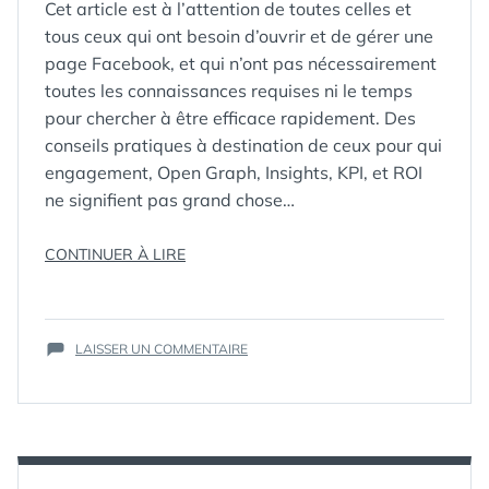
Cet article est à l’attention de toutes celles et
tous ceux qui ont besoin d’ouvrir et de gérer une
page Facebook, et qui n’ont pas nécessairement
toutes les connaissances requises ni le temps
pour chercher à être efficace rapidement. Des
conseils pratiques à destination de ceux pour qui
engagement, Open Graph, Insights, KPI, et ROI
ne signifient pas grand chose…
« 30
CONTINUER À LIRE
ÉTIQUETTES :
ASTUCE
,
COMMENT
,
CONSEILS
CONSEIL
,
PRATIQUES
FACEBOOK
,
POUR
FAN
,
HOW-
SUR
BIEN
LAISSER UN COMMENTAIRE
TO
,
30
PRÉSENTER
MARQUE
,
CONSEILS
SA
PAGE
,
PRATIQUES
PAGE
PRATIQUE
POUR
FAN
BIEN
FACEBOOK »
PRÉSENTER