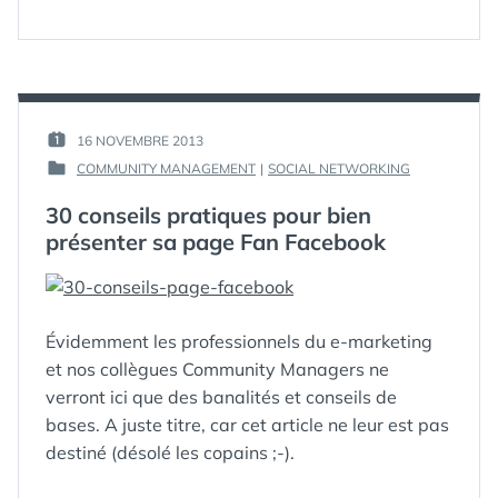
COMMENT
WORKS
,
ÇA
HOW-TO
,
MARCHE
YOUTUBE
YOUTUBE
?
PAR :
16 NOVEMBRE 2013
PUBLIÉ
GUIM
COMMUNITY MANAGEMENT
|
SOCIAL NETWORKING
LE :
PUBLIÉ
DANS
30 conseils pratiques pour bien
présenter sa page Fan Facebook
Évidemment les professionnels du e-marketing
et nos collègues Community Managers ne
verront ici que des banalités et conseils de
bases. A juste titre, car cet article ne leur est pas
destiné (désolé les copains ;-).