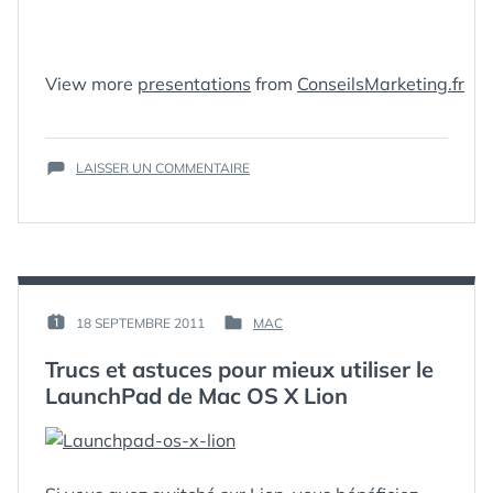
View more
presentations
from
ConseilsMarketing.fr
ÉTIQUETTES :
GUIDE
,
HOW-
TO
,
SUR
OPTIMISATION
LAISSER UN COMMENTAIRE
,
LE
YOUTUBE
GUIDE
DE
L’OPTIMISATION
DES
VIDÉOS
SUR
PAR :
18 SEPTEMBRE 2011
MAC
PUBLIÉ
PUBLIÉ
YOUTUBE
GUIM
LE :
DANS
Trucs et astuces pour mieux utiliser le
LaunchPad de Mac OS X Lion