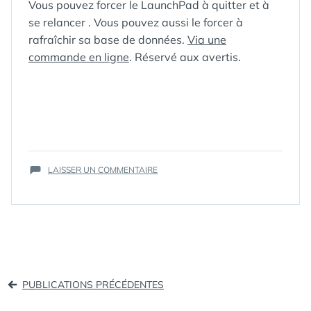
Vous pouvez forcer le LaunchPad à quitter et à
se relancer . Vous pouvez aussi le forcer à
rafraîchir sa base de données.
Via une
commande en ligne
. Réservé aux avertis.
ÉTIQUETTES :
ASTUCES
,
HOW-TO
,
LAUNCHPAD
,
SUR
LION
LAISSER UN COMMENTAIRE
,
MAC
TRUCS
OS X
,
TIPS
,
ET
TRUCS
ASTUCES
POUR
MIEUX
UTILISER
LE
Navigation
LAUNCHPAD
PUBLICATIONS PRÉCÉDENTES
DE
des
MAC