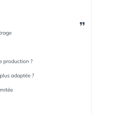
́trage
de production ?
plus adaptée ?
imitée