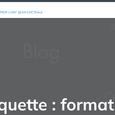
TROP LOIN" (JEAN COCTEAU)
quette :
format