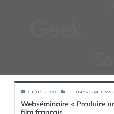
PAR :
13 DÉCEMBRE 2011
B2B
|
CINÉMA
|
COURTS MAIS B
PUBLIÉ
PUBLIÉ
GUIM
LE :
DANS
Webséminaire « Produire un
film français