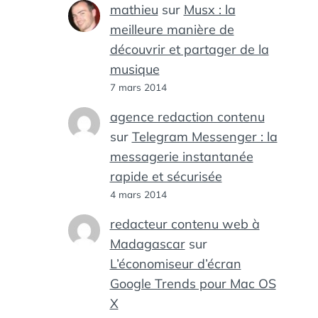
mathieu
sur
Musx : la
meilleure manière de
découvrir et partager de la
musique
7 mars 2014
agence redaction contenu
sur
Telegram Messenger : la
messagerie instantanée
rapide et sécurisée
4 mars 2014
redacteur contenu web à
Madagascar
sur
L’économiseur d’écran
Google Trends pour Mac OS
X