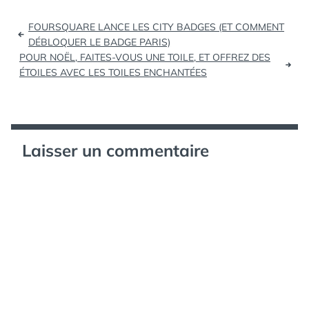
SÉMINAIRE
courts-métrages, liés
Navigation
aux thématiques de
FOURSQUARE LANCE LES CITY BADGES (ET COMMENT
lʼhomosexualité et de…
de
DÉBLOQUER LE BADGE PARIS)
POUR NOËL, FAITES-VOUS UNE TOILE, ET OFFREZ DES
l’article
ÉTOILES AVEC LES TOILES ENCHANTÉES
Laisser un commentaire