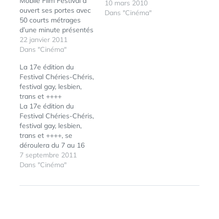
Mobile Film Festival a
10 mars 2010
ouvert ses portes avec
Dans "Cinéma"
50 courts métrages
d’une minute présentés
cette année encore, et
22 janvier 2011
accessibles sur le site
Dans "Cinéma"
du festival mais aussi
La 17e édition du
sur la page DailyMotion
Festival Chéries-Chéris,
dédiée et le site mobile.
festival gay, lesbien,
Mais cette année vous
trans et ++++
pouvez également
La 17e édition du
télécharger l'application
Festival Chéries-Chéris,
iPhone dédiée pour…
festival gay, lesbien,
trans et ++++, se
déroulera du 7 au 16
octobre au Forum des
7 septembre 2011
Images à Paris.
Dans "Cinéma"
ÉTIQUETTES :
CINÉMA
,
Pendant 9 jours, une
COURT-
sélection de films, 40
MÉTRAGE
,
longs-métrages de
FORMATION
,
fiction, 8 documentaires
LE FILM
FRANÇAIS
,
et 10 séances de