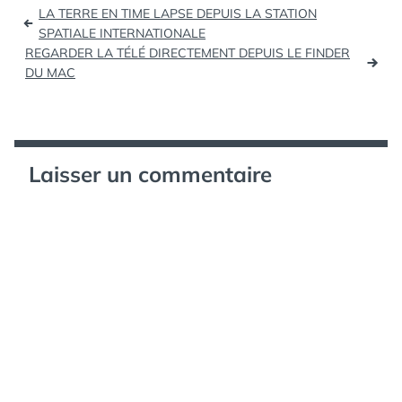
Navigation
aussi que : Le profil du
LA TERRE EN TIME LAPSE DEPUIS LA STATION
CM français est une
de
SPATIALE INTERNATIONALE
femme…
REGARDER LA TÉLÉ DIRECTEMENT DEPUIS LE FINDER
l’article
DU MAC
Laisser un commentaire