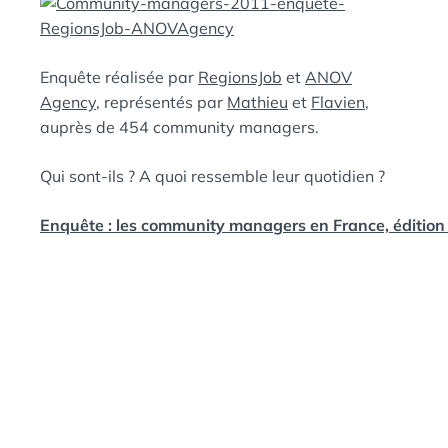
E
A
N
:
S
Enquête réalisée par
RegionsJob
et
ANOV
Agency
, représentés par
Mathieu
et
Flavien
,
auprès de 454 community managers.
Qui sont-ils ? A quoi ressemble leur quotidien ?
Enquête : les community managers en France, éditio