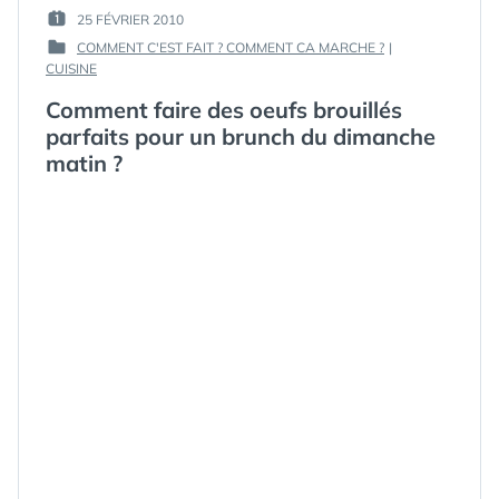
PAR :
25 FÉVRIER 2010
TUTORIAUX
,
PUBLIÉ
GUIM
TUTORIEL
,
COMMENT C'EST FAIT ? COMMENT CA MARCHE ?
|
LE :
TUTORIELS
,
PUBLIÉ
CUISINE
VIDEO
,
VIDÉOS
,
DANS
Comment faire des oeufs brouillés
VINAIGRE
,
VINAIGRETTE
parfaits pour un brunch du dimanche
matin ?
ÉTIQUETTES :
APPRENDRE
,
ASTUCES
,
BRUNCH
,
COMMENT
,
COMMENT
FAIRE
,