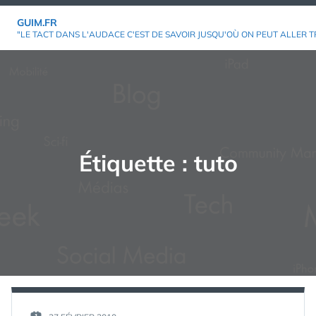
Aller
GUIM.FR
au
"LE TACT DANS L'AUDACE C'EST DE SAVOIR JUSQU'OÙ ON PEUT ALLER T
contenu
Étiquette :
tuto
PAR :