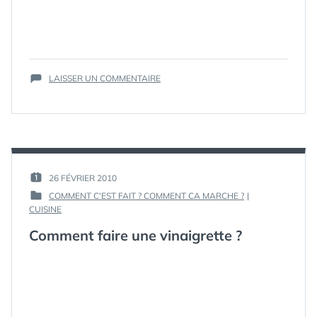
COURS
,
GUIDE
,
KETCHUP
,
LEÇONS
,
MAYONNAISE
,
MAYONNAISE
SUR
LAISSER UN COMMENTAIRE
À
COMMENT
L'ANCIENNE
,
FAIRE
MODE
UNE
D'EMPLOI
,
MAYONNAISE
MOUTARDE
,
MAISON
OEUFS
,
?
TRUCS
,
TUTO
,
PAR :
26 FÉVRIER 2010
TUTORIAUX
,
PUBLIÉ
GUIM
TUTORIEL
,
COMMENT C'EST FAIT ? COMMENT CA MARCHE ?
|
LE :
TUTORIELS
,
PUBLIÉ
CUISINE
VIDEO
,
DANS
Comment faire une vinaigrette ?
VIDÉOS