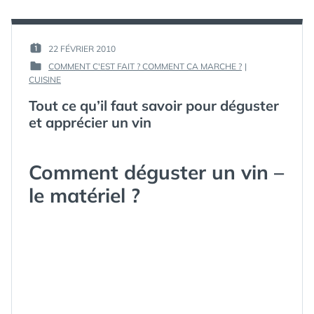
UN
OIGNON
,
OIGNON
DÉCOUPER
EN
UN OIGNON
,
CUISINE
PAR :
22 FÉVRIER 2010
FILET DE
PUBLIÉ
?
GUIM
SOLE
,
GUIDE
,
COMMENT C'EST FAIT ? COMMENT CA MARCHE ?
|
LE :
LEÇONS
,
PUBLIÉ
CUISINE
MODE
DANS
Tout ce qu’il faut savoir pour déguster
D'EMPLOI
,
OGNION
,
et apprécier un vin
OGNIONS
,
OIGNON
,
OIGNONS
,
Comment déguster un vin –
ONION
,
ONIONS
,
le matériel ?
TRUCS
,
TUTO
,
TUTORIAUX
,
TUTORIEL
,
TUTORIELS
,
VIDEO
,
VIDÉOS