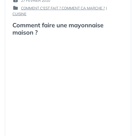
27 FÉVRIER 2010
PUBLIÉ
GUIM
COMMENT C'EST FAIT ? COMMENT CA MARCHE ?
|
LE :
PUBLIÉ
CUISINE
DANS
Comment faire une mayonnaise
maison ?
ÉTIQUETTES :
AMORA
,
APPRENDRE
,
ASTUCES
,
COMMENT
,
COMMENT
FAIRE
,
CONSEILS
,