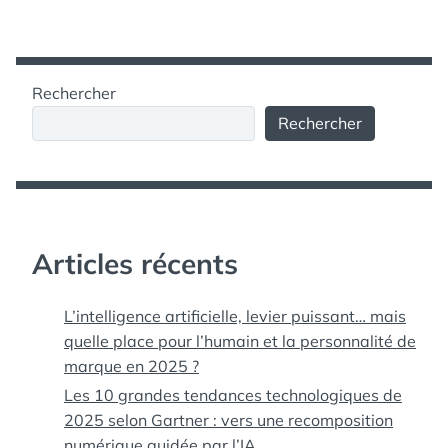
FAUT
TUTO
,
SAVOIR
TUTORIAUX
,
POUR
TUTORIEL
,
DÉGUSTER
TUTORIELS
,
ET
VIDEO
,
Rechercher
APPRÉCIER
VIDÉOS
UN
Rechercher
VIN
Articles récents
L’intelligence artificielle, levier puissant… mais
quelle place pour l’humain et la personnalité de
marque en 2025 ?
Les 10 grandes tendances technologiques de
2025 selon Gartner : vers une recomposition
numérique guidée par l’IA