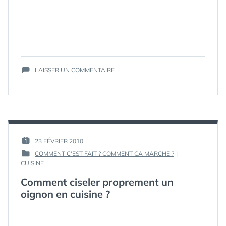
CONSEILS
,
COURS
,
CUISINE
,
GUIDE
,
LEÇONS
,
MODE
D'EMPLOI
,
SUR
OEUFS
LAISSER UN COMMENTAIRE
,
COMMENT
OEUFS
FAIRE
BROUILLÉS
,
DES
OMELETTES
,
OEUFS
ONCTUEUX
,
BROUILLÉS
RECETTE
,
PARFAITS
TRUCS
,
POUR
TUTO
,
PAR :
23 FÉVRIER 2010
PUBLIÉ
UN
TUTORIAUX
,
GUIM
COMMENT C'EST FAIT ? COMMENT CA MARCHE ?
|
LE :
BRUNCH
TUTORIEL
,
PUBLIÉ
CUISINE
DU
TUTORIELS
,
ÉTIQUETTES :
APPRENDRE
,
DANS
DIMANCHE
VIDEO
,
Comment ciseler proprement un
ASTUCES
,
MATIN
VIDÉOS
CISELÉ
,
oignon en cuisine ?
?
CISELÉ
OIGNON
,
CISELÉ UN