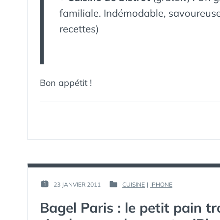
familiale. Indémodable, savoureus
recettes)
Bon appétit !
PAR :
23 JANVIER 2011
CUISINE
|
IPHONE
PUBLIÉ
PUBLIÉ
GUIM
LE :
DANS
Bagel Paris : le petit pain