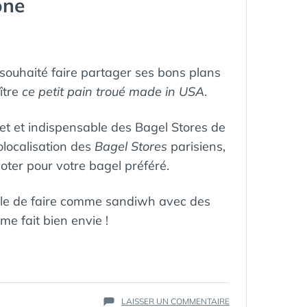
one
a souhaité faire partager ses bons plans
ître
ce petit pain troué made in USA
.
et et indispensable des Bagel Stores de
éolocalisation des
Bagel Stores
parisiens,
voter pour votre bagel préféré.
sible de faire comme sandiwh avec des
me fait bien envie !
ÉTIQUETTES :
BAGEL
,
CUISINE
,
SUR
LAISSER UN COMMENTAIRE