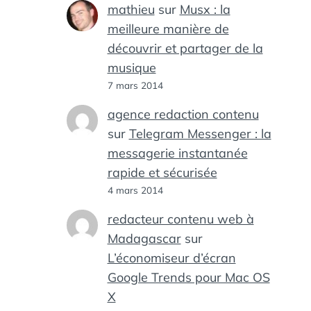
mathieu
sur
Musx : la
meilleure manière de
découvrir et partager de la
musique
7 mars 2014
agence redaction contenu
sur
Telegram Messenger : la
messagerie instantanée
rapide et sécurisée
4 mars 2014
redacteur contenu web à
Madagascar
sur
L’économiseur d’écran
Google Trends pour Mac OS
X