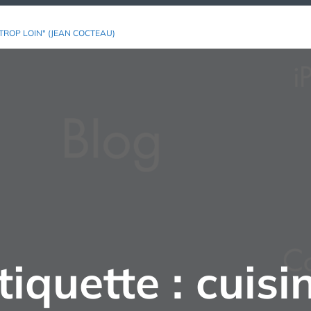
TROP LOIN" (JEAN COCTEAU)
tiquette :
cuisi