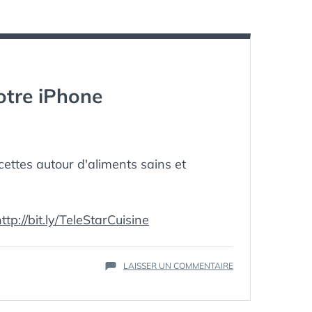
SUR
LES
OLIVES
otre iPhone
cettes autour d'aliments sains et
ttp://bit.ly/TeleStarCuisine
ÉTIQUETTES :
BIEN-
ÊTRE
,
CUISINE
,
FORME
,
SUR
LAISSER UN COMMENTAIRE
IPHONE
,
LA
RECETTE
,
CUISINE
SANTÉ
,
BIEN-
TÉLÉSTAR