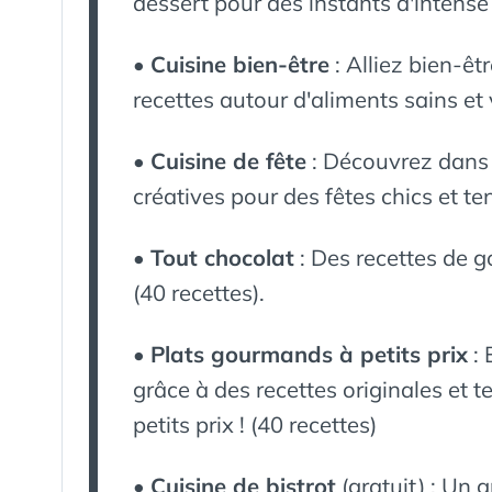
dessert pour des instants d'intens
•
Cuisine bien-être
: Alliez bien-ê
recettes autour d'aliments sains et 
•
Cuisine de fête
: Découvrez dans 
créatives pour des fêtes chics et te
•
Tout chocolat
: Des recettes de
(40 recettes).
•
Plats gourmands à petits prix
: 
grâce à des recettes originales et t
petits prix ! (40 recettes)
•
Cuisine de bistrot
(gratuit) : Un 