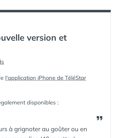
ÊTRE
DANS
VOTRE
IPHONE
uvelle version et
s
 de
l'application iPhone de TéléStar
également disponibles :
rs à grignoter au goûter ou en