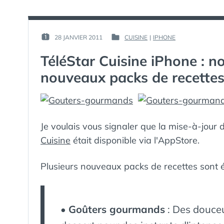
PAR :
28 JANVIER 2011
CUISINE
|
IPHONE
PUBLIÉ
PUBLIÉ
GUIM
LE :
DANS
TéléStar Cuisine iPhone : no
nouveaux packs de recette
Je voulais vous signaler que la mise-à-jour
Cuisine
était disponible via l'AppStore.
Plusieurs nouveaux packs de recettes sont 
•
Goûters gourmands
: Des douceu