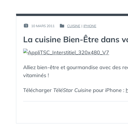
PAR :
10 MARS 2011
CUISINE
|
IPHONE
PUBLIÉ
PUBLIÉ
GUIM
LE :
DANS
La cuisine Bien-Être dans v
Alliez bien-être et gourmandise avec des re
vitaminés !
Télécharger
TéléStar Cuisine
pour iPhone :
h