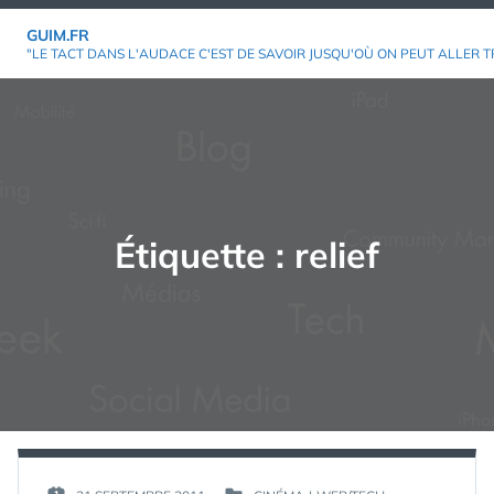
Aller
GUIM.FR
au
"LE TACT DANS L'AUDACE C'EST DE SAVOIR JUSQU'OÙ ON PEUT ALLER T
contenu
Étiquette :
relief
PAR :