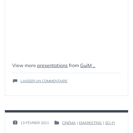
ÉTIQUETTES :
3D
,
View more
presentations
from
GuiM _
ANALYSE
,
CINÉMA
,
ÉTUDE
,
SUR
LAISSER UN COMMENTAIRE
FAIL
,
LE
RELIEF
,
BIG
RÉSULTATS
FAIL
DE
LA
3D
RELIEF
PAR :
13 FÉVRIER 2011
CINÉMA
|
EMARKETING
|
SCI-FI
PUBLIÉ
PUBLIÉ
GUIM
LE :
DANS