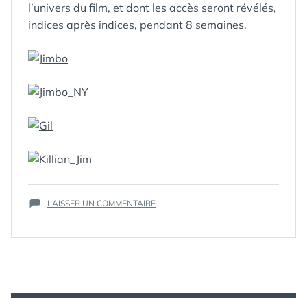
l’univers du film, et dont les accès seront révélés,
indices après indices, pendant 8 semaines.
ÉTIQUETTES :
1080
,
1080P
,
3D
,
ANIMATION
,
HALF LIFE
,
JEUX VIDEOS
,
KASSOVITZ
,
SUR
LAISSER UN COMMENTAIRE
MOTION
THE
CAPTURE
,
PRODIGIES
RELIEF
,
–
STEREOSCOPIC
,
LA
STEREOSCOPIE
NUIT
DES
ENFANTS
ROIS