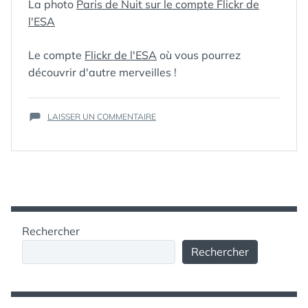
La photo
Paris de Nuit sur le compte Flickr de
CONCORDE
,
l'ESA
CORPS
,
ÉCLAIRAGE
RAISONNÉ
,
ESA
,
Le compte
Flickr de l'ESA
où vous pourrez
ÉTOILE
,
ÉTOILE
découvrir d'autre merveilles !
FILANTE
,
FAUNE
NOCTURNE
,
GALERIE FLICKR
,
SUR
HOMME
LAISSER UN COMMENTAIRE
,
HTV
,
ISS
,
ADMIREZ
JOUR DE LA NUIT
,
PARIS
LOI
,
LUMIÈRE
,
DE
MÉANDRE
,
NUIT
NAVETTE
VUE
SPATIALE
DEPUIS
DISCOVERY
,
LA
NÉBULEUSE
STATION
D'ORION
,
PARC
,
Rechercher
SPATIALE
PARIS
,
PAYSAGE
,
INTERNATIONALE
PÈRE LACHAISE
,
Rechercher
PERSÉIDE
,
PLANÈTE
,
POLLUTION
LUMINEUSE
,