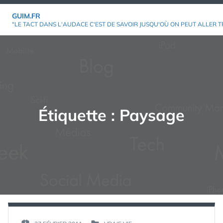
Aller
GUIM.FR
au
"LE TACT DANS L'AUDACE C'EST DE SAVOIR JUSQU'OÙ ON PEUT ALLER T
contenu
Étiquette :
Paysage
PAR :