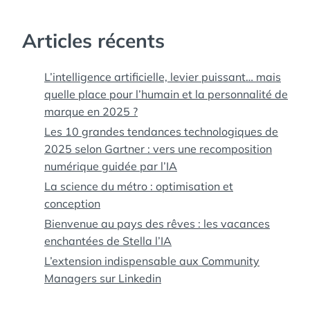
PORTE MAILLOT
,
SEINE
,
SPECTACLE
CÉLESTE
,
STATION
Articles récents
SPATIALE
INTERNATIONALE
,
TERRE
,
TOUR
L’intelligence artificielle, levier puissant… mais
EIFFEL
,
VAISSEAU
quelle place pour l’humain et la personnalité de
SPATIAL
marque en 2025 ?
Les 10 grandes tendances technologiques de
2025 selon Gartner : vers une recomposition
numérique guidée par l’IA
La science du métro : optimisation et
conception
Bienvenue au pays des rêves : les vacances
enchantées de Stella l’IA
L’extension indispensable aux Community
Managers sur Linkedin