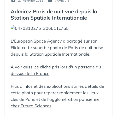
27 FÉVRIER 2011
VRAIE VIE
PUBLIÉ
PUBLIÉ
GUIM
LE :
DANS
Admirez Paris de nuit vue depuis la
Station Spatiale Internationale
L'European Space Agency a partagé sur son
ÉTIQUETTES :
Flickr cette superbe photo de Paris de nuit prise
AGGLOMÉRATION
,
ALTERNANCE
depuis la Station Spatiale Internationale.
JOUR/NUIT
,
ALTITUDE
,
A voir aussi
ce cliché pris lors d'un passage au
ASTRONAUTE
,
ATV-2
,
AXE
dessus de la France
.
ROUTIER
,
BOIS DE
BOULOGNE
,
BOIS
Plus d'infos et des explications sur les détails de
DE VINCENNES
,
BUTTES
cette photo pour repérer rapidement les lieux
CHAUMONT
,
clés de Paris et de l'agglomération parisienne
CAPITALE
,
CARGO
chez Futura Sciences
.
JAPONAIS
,
CHAMPS-ELYSÉES
,
CIMETIÈRE
,
CITÉ
,