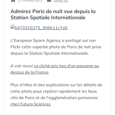
27 FÉVRIER 2011
VRAIE VIE
PUBLIÉ
PUBLIÉ
GUIM
LE :
DANS
Admirez Paris de nuit vue depuis la
Station Spatiale Internationale
L'European Space Agency a partagé sur son
ÉTIQUETTES :
Flickr cette superbe photo de Paris de nuit prise
AGGLOMÉRATION
,
ALTERNANCE
depuis la Station Spatiale Internationale.
JOUR/NUIT
,
ALTITUDE
,
A voir aussi
ce cliché pris lors d'un passage au
ASTRONAUTE
,
ATV-2
,
AXE
dessus de la France
.
ROUTIER
,
BOIS DE
BOULOGNE
,
BOIS
Plus d'infos et des explications sur les détails de
DE VINCENNES
,
BUTTES
cette photo pour repérer rapidement les lieux
CHAUMONT
,
clés de Paris et de l'agglomération parisienne
CAPITALE
,
CARGO
chez Futura Sciences
.
JAPONAIS
,
CHAMPS-ELYSÉES
,
CIMETIÈRE
,
CITÉ
,