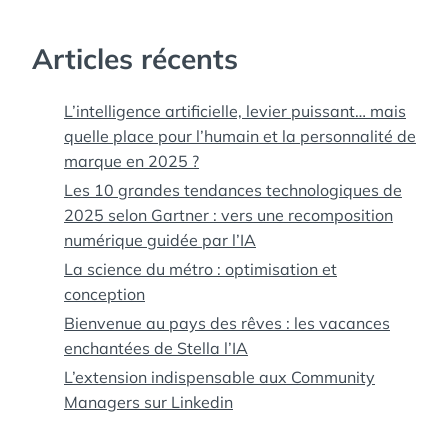
PORTE MAILLOT
,
SEINE
,
SPECTACLE
CÉLESTE
,
STATION
Articles récents
SPATIALE
INTERNATIONALE
,
TERRE
,
TOUR
L’intelligence artificielle, levier puissant… mais
EIFFEL
,
VAISSEAU
quelle place pour l’humain et la personnalité de
SPATIAL
marque en 2025 ?
Les 10 grandes tendances technologiques de
2025 selon Gartner : vers une recomposition
numérique guidée par l’IA
La science du métro : optimisation et
conception
Bienvenue au pays des rêves : les vacances
enchantées de Stella l’IA
L’extension indispensable aux Community
Managers sur Linkedin