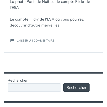
La photo
Paris de Nuit sur le compte Flickr de
CONCORDE
,
l'ESA
CORPS
,
ÉCLAIRAGE
RAISONNÉ
,
ESA
,
Le compte
Flickr de l'ESA
où vous pourrez
ÉTOILE
,
ÉTOILE
découvrir d'autre merveilles !
FILANTE
,
FAUNE
NOCTURNE
,
GALERIE FLICKR
,
SUR
HOMME
LAISSER UN COMMENTAIRE
,
HTV
,
ISS
,
ADMIREZ
JOUR DE LA NUIT
,
PARIS
LOI
,
LUMIÈRE
,
DE
MÉANDRE
,
NUIT
NAVETTE
VUE
SPATIALE
DEPUIS
DISCOVERY
,
LA
NÉBULEUSE
STATION
D'ORION
,
PARC
,
Rechercher
SPATIALE
PARIS
,
PAYSAGE
,
INTERNATIONALE
PÈRE LACHAISE
,
Rechercher
PERSÉIDE
,
PLANÈTE
,
POLLUTION
LUMINEUSE
,