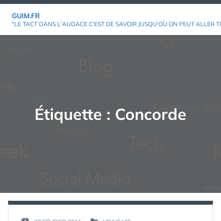
Aller
GUIM.FR
au
"LE TACT DANS L'AUDACE C'EST DE SAVOIR JUSQU'OÙ ON PEUT ALLER T
contenu
Étiquette :
Concorde
PAR :