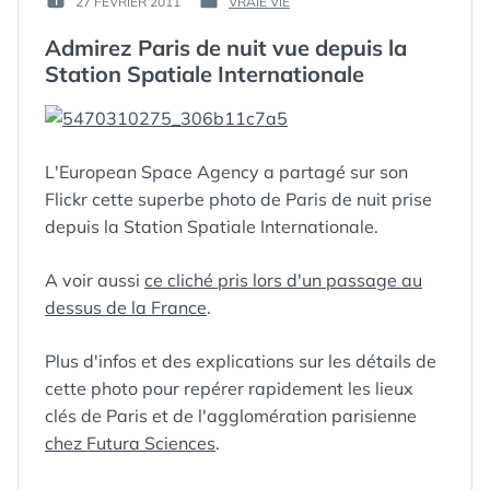
27 FÉVRIER 2011
VRAIE VIE
PUBLIÉ
PUBLIÉ
GUIM
LE :
DANS
Admirez Paris de nuit vue depuis la
Station Spatiale Internationale
L'European Space Agency a partagé sur son
ÉTIQUETTES :
Flickr cette superbe photo de Paris de nuit prise
AGGLOMÉRATION
,
ALTERNANCE
depuis la Station Spatiale Internationale.
JOUR/NUIT
,
ALTITUDE
,
A voir aussi
ce cliché pris lors d'un passage au
ASTRONAUTE
,
ATV-2
,
AXE
dessus de la France
.
ROUTIER
,
BOIS DE
BOULOGNE
,
BOIS
Plus d'infos et des explications sur les détails de
DE VINCENNES
,
BUTTES
cette photo pour repérer rapidement les lieux
CHAUMONT
,
clés de Paris et de l'agglomération parisienne
CAPITALE
,
CARGO
chez Futura Sciences
.
JAPONAIS
,
CHAMPS-ELYSÉES
,
CIMETIÈRE
,
CITÉ
,