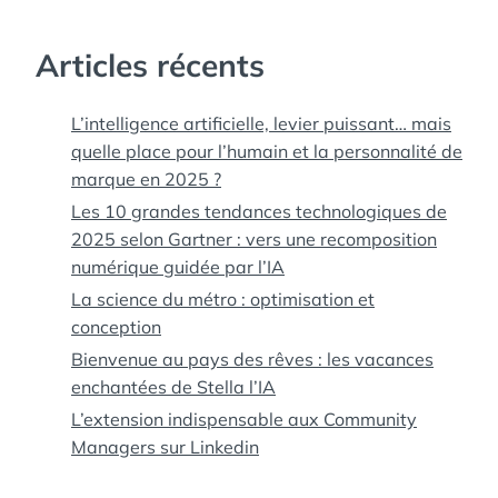
PORTE MAILLOT
,
SEINE
,
SPECTACLE
CÉLESTE
,
STATION
Articles récents
SPATIALE
INTERNATIONALE
,
TERRE
,
TOUR
L’intelligence artificielle, levier puissant… mais
EIFFEL
,
VAISSEAU
quelle place pour l’humain et la personnalité de
SPATIAL
marque en 2025 ?
Les 10 grandes tendances technologiques de
2025 selon Gartner : vers une recomposition
numérique guidée par l’IA
La science du métro : optimisation et
conception
Bienvenue au pays des rêves : les vacances
enchantées de Stella l’IA
L’extension indispensable aux Community
Managers sur Linkedin