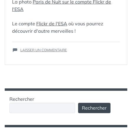
La photo
Paris de Nuit sur le compte Flickr de
CONCORDE
,
l'ESA
CORPS
,
ÉCLAIRAGE
RAISONNÉ
,
ESA
,
Le compte
Flickr de l'ESA
où vous pourrez
ÉTOILE
,
ÉTOILE
découvrir d'autre merveilles !
FILANTE
,
FAUNE
NOCTURNE
,
GALERIE FLICKR
,
SUR
HOMME
LAISSER UN COMMENTAIRE
,
HTV
,
ISS
,
ADMIREZ
JOUR DE LA NUIT
,
PARIS
LOI
,
LUMIÈRE
,
DE
MÉANDRE
,
NUIT
NAVETTE
VUE
SPATIALE
DEPUIS
DISCOVERY
,
LA
NÉBULEUSE
STATION
D'ORION
,
PARC
,
Rechercher
SPATIALE
PARIS
,
PAYSAGE
,
INTERNATIONALE
PÈRE LACHAISE
,
Rechercher
PERSÉIDE
,
PLANÈTE
,
POLLUTION
LUMINEUSE
,