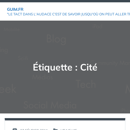
Aller
GUIM.FR
au
"LE TACT DANS L'AUDACE C'EST DE SAVOIR JUSQU'OÙ ON PEUT ALLER T
contenu
Étiquette :
Cité
PAR :