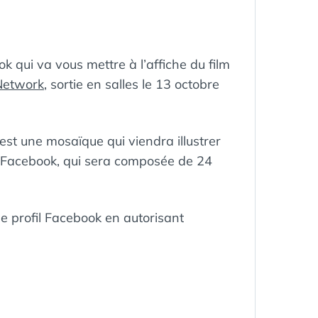
k qui va vous mettre à l’affiche du film
Network
, sortie en salles le 13 octobre
’est une mosaïque qui viendra illustrer
de Facebook, qui sera composée de 24
 de profil Facebook en autorisant
ÉTIQUETTES :
AFFICJE
,
CINÉMA
,