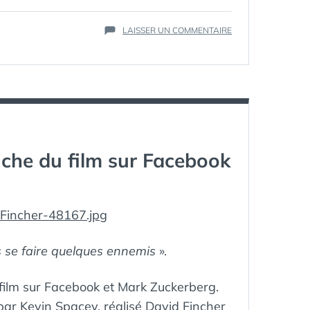
FILM
,
JESSE
EISENBERG
,
SUR
LAISSER UN COMMENTAIRE
JUSTIN
THE
TIMBERLAKE
,
SOCIAL
KEVIN
NETWORK
SPACEY
,
—
MARK
LE
ZUCKERBERG
,
TRAILER
SEAN
DU
PARKER
,
FILM
SOCIAL
SUR
NETWORK
iche du film sur Facebook
FACEBOOK
ET
MARK
ZUCKERBERG
s se faire quelques ennemis
».
e film sur Facebook et Mark Zuckerberg.
 par Kevin Spacey, réalisé David Fincher