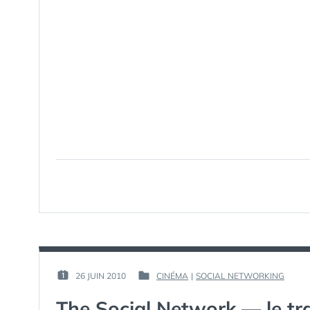
PAR :
26 JUIN 2010
CINÉMA
|
SOCIAL NETWORKING
PUBLIÉ
PUBLIÉ
GUIM
LE :
DANS
The Social Network — le tra