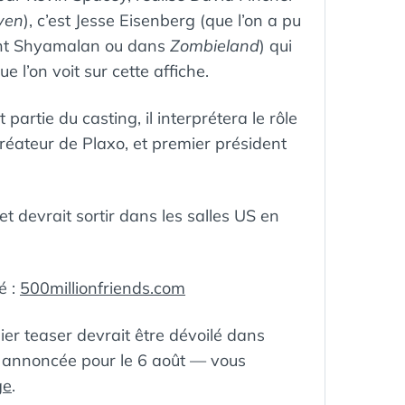
ven
), c’est Jesse Eisenberg (que l’on a pu
ght Shyamalan ou dans
Zombieland
) qui
 l’on voit sur cette affiche.
partie du casting, il interprétera le rôle
réateur de Plaxo, et premier président
t devrait sortir dans les salles US en
é :
500millionfriends.com
ÉTIQUETTES :
AFFICJE
,
CINÉMA
,
COLUMBIA
r teaser devrait être dévoilé dans
PICTURES
,
e annoncée pour le 6 août — vous
DAVID
FINCHER
,
ge
.
FACEBOOK
,