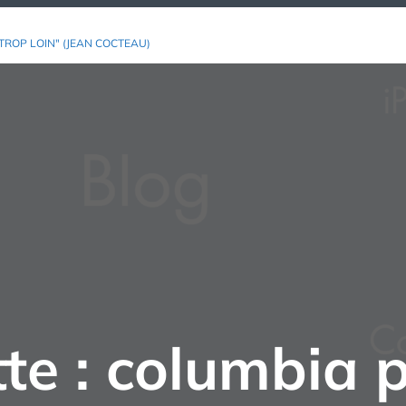
TROP LOIN" (JEAN COCTEAU)
te :
columbia p