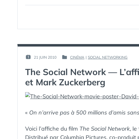
PAR :
21 JUIN 2010
CINÉMA
|
SOCIAL NETWORKING
PUBLIÉ
PUBLIÉ
GUIM
LE :
DANS
The Social Network — L’aff
et Mark Zuckerberg
«
On n’arrive pas à 500 millions d’amis san
Voici l’affiche du film
The Social Network
, l
Distribué par Columbia Pictures, co-produit