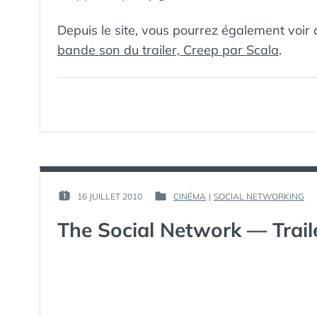
Depuis le site, vous pourrez également voir 
bande son du trailer, Creep par Scala
.
PAR :
16 JUILLET 2010
CINÉMA
|
SOCIAL NETWORKING
PUBLIÉ
PUBLIÉ
GUIM
LE :
DANS
The Social Network — Trail