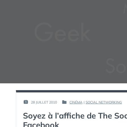
PAR :
28 JUILLET 2010
CINÉMA
|
SOCIAL NETWORKING
PUBLIÉ
PUBLIÉ
GUIM
LE :
DANS
Soyez à l’affiche de The Soc
Facebook