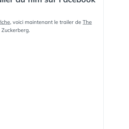
fiche
, voici maintenant le trailer de
The
k Zuckerberg.
ÉTIQUETTES :
AFFICJE
,
CINÉMA
,
COLUMBIA
PICTURES
,
DAVID
FINCHER
,
FACEBOOK
,