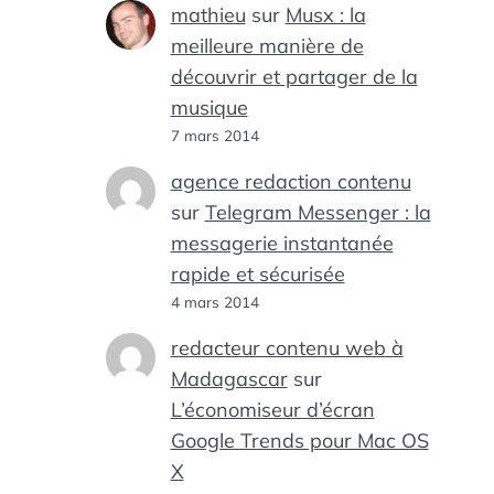
mathieu
sur
Musx : la
meilleure manière de
découvrir et partager de la
musique
7 mars 2014
agence redaction contenu
sur
Telegram Messenger : la
messagerie instantanée
rapide et sécurisée
4 mars 2014
redacteur contenu web à
Madagascar
sur
L’économiseur d’écran
Google Trends pour Mac OS
X