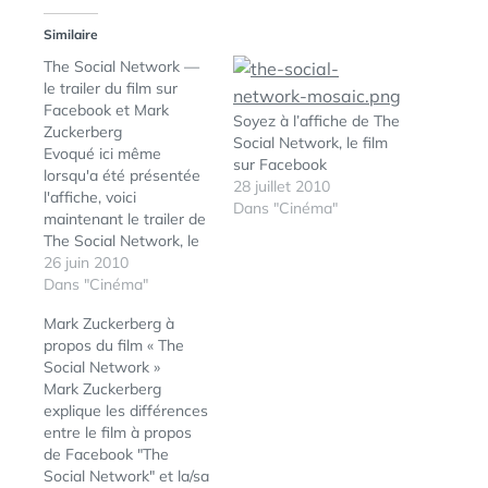
Similaire
The Social Network —
le trailer du film sur
Facebook et Mark
Soyez à l’affiche de The
Zuckerberg
Social Network, le film
Evoqué ici même
sur Facebook
lorsqu'a été présentée
28 juillet 2010
l'affiche, voici
Dans "Cinéma"
maintenant le trailer de
The Social Network, le
film sur Facebook et
26 juin 2010
Mark Zuckerberg.
Dans "Cinéma"
Mark Zuckerberg à
propos du film « The
Social Network »
ÉTIQUETTES :
AFFICJE
,
Mark Zuckerberg
CINÉMA
,
explique les différences
COLUMBIA
entre le film à propos
PICTURES
,
de Facebook "The
DAVID
Social Network" et la/sa
FINCHER
,