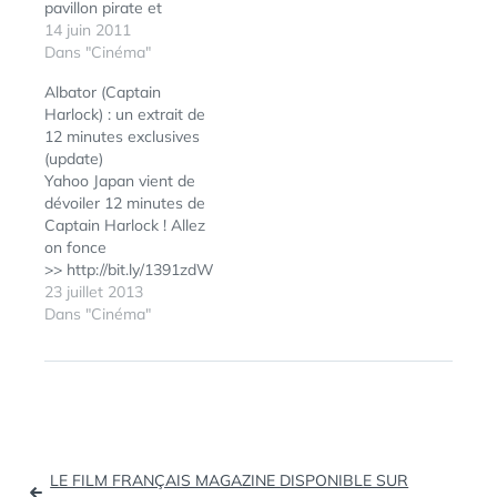
pavillon pirate et
s'engagent au combat !
14 juin 2011
Je vous l'avais annoncé
Dans "Cinéma"
ici il y a deux ans déjà...
Albator (Captain
Voici donc le reportage
Harlock) : un extrait de
présenté par BFM TV
12 minutes exclusives
au Festival du film
(update)
d’animation d’Annecy,
Yahoo Japan vient de
où une exposition…
dévoiler 12 minutes de
Captain Harlock ! Allez
on fonce
>> http://bit.ly/1391zdW
UPDATE : Les vidéos
23 juillet 2013
sont maintenant
Dans "Cinéma"
ÉTIQUETTES :
3D
,
disponibles en VO
ALBATOR
,
sous-titrée en
ANIMATION
,
anglais Les 12
BANDE-
premières minutes du
ANNONCE
,
HARLOCK
,
film
TRAILER
: http://bit.ly/1e1XuxfLa
Navigation
nouvelle bande-
LE FILM FRANÇAIS MAGAZINE DISPONIBLE SUR
annonce de 3 min