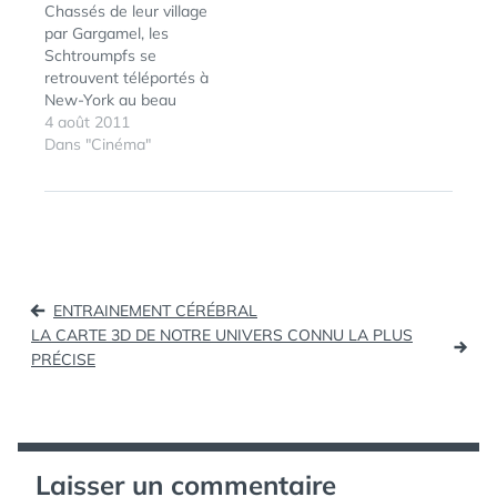
Chassés de leur village
sur « Avatar » de James
par Gargamel, les
Cameron. Synopsis :…
Schtroumpfs se
retrouvent téléportés à
New-York au beau
milieu de Central Park à
4 août 2011
cause d'un portail
Dans "Cinéma"
ÉTIQUETTES :
3D
,
ANIMATION
,
magique. Interview
BANDE-
schtroumpfement
ANNONCE
,
exclusive :
CINÉMA
,
SCHTROUMPFS
,
VF
Navigation
ENTRAINEMENT CÉRÉBRAL
de
LA CARTE 3D DE NOTRE UNIVERS CONNU LA PLUS
PRÉCISE
l’article
Laisser un commentaire