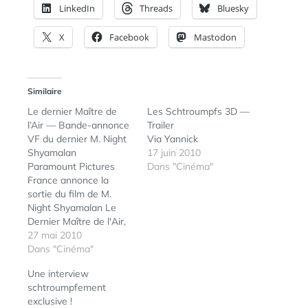
LinkedIn
Threads
Bluesky
X
Facebook
Mastodon
Similaire
Le dernier Maître de
Les Schtroumpfs 3D —
l’Air — Bande-annonce
Trailer
VF du dernier M. Night
Via Yannick
Shyamalan
17 juin 2010
Paramount Pictures
Dans "Cinéma"
France annonce la
sortie du film de M.
Night Shyamalan Le
Dernier Maître de l'Air,
le mercredi 28 juillet
27 mai 2010
2010, en 3D. La post-
Dans "Cinéma"
production du film en
Une interview
3D a été confiée à
schtroumpfement
Stereo D, société
exclusive !
réputée pour son travail