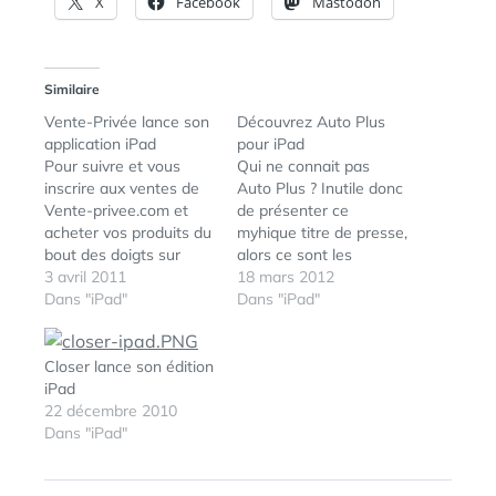
X
Facebook
Mastodon
Similaire
Vente-Privée lance son
Découvrez Auto Plus
application iPad
pour iPad
Pour suivre et vous
Qui ne connait pas
inscrire aux ventes de
Auto Plus ? Inutile donc
Vente-privee.com et
de présenter ce
acheter vos produits du
myhique titre de presse,
bout des doigts sur
alors ce sont les
votre iPad. Parmi les
3 avril 2011
équipes de Stéphane
18 mars 2012
fonctionnalités : Ne
Dans "iPad"
que je souhaitais
Dans "iPad"
manquez plus une
présenter en
vente : inscrivez-vous,
introduction de ce billet
les notifications vous
pour les remercier de
Closer lance son édition
alertent de l'ouverture
cette si belle application
iPad
de la vente. Faites votre
pour iPad. C'est à eux
22 décembre 2010
shopping partout :
que vous devez le
Dans "iPad"
ÉTIQUETTES :
APP
,
accédez à toutes nos
web…
APPSTORE
,
ventes dès l'ouverture…
COLLECTOR
,