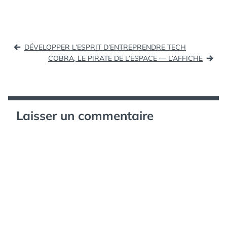
ELLE
,
FASHION
,
IPAD
,
MODE
Navigation
DÉVELOPPER L’ESPRIT D’ENTREPRENDRE TECH
de
COBRA, LE PIRATE DE L’ESPACE — L’AFFICHE
l’article
Laisser un commentaire