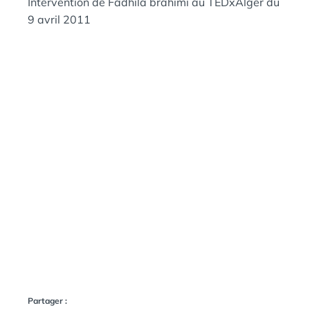
R
Intervention de Fadhila brahimi au TEDxAlger du
N
A
9 avril 2011
:
S
H
I
M
I
Partager :