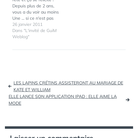
Depuis plus de 2 ans,
vous a du voir au moins
Une ... si ce n'est pas
plus...une des vidéos du
26 janvier 2011
succès. Henri Kaufman
Dans "L'invité de GuiM
et PPC, amis blogueurs,
Weblog"
ont réalisé une
performance saluée par
ÉTIQUETTES :
ENTREPRENDRE
,
Philippe Jeudy (en
TEDX
direct…
Navigation
LES LAPINS CRÉTINS ASSISTERONT AU MARIAGE DE
de
KATE ET WILLIAM
ELLE LANCE SON APPLICATION IPAD : ELLE AIME LA
l’article
MODE