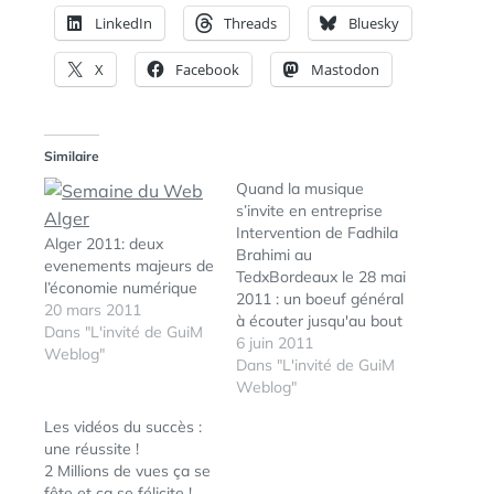
LinkedIn
Threads
Bluesky
X
Facebook
Mastodon
Similaire
Quand la musique
s’invite en entreprise
Intervention de Fadhila
Alger 2011: deux
Brahimi au
evenements majeurs de
TedxBordeaux le 28 mai
l’économie numérique
2011 : un boeuf général
20 mars 2011
à écouter jusqu'au bout
Dans "L'invité de GuiM
pour comprendre
6 juin 2011
Weblog"
l'objectif de
Dans "L'invité de GuiM
l'expérimentation ;-)
Weblog"
Les vidéos du succès :
une réussite !
2 Millions de vues ça se
fête et ça se félicite !