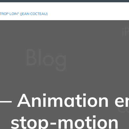
TROP LOIN" (JEAN COCTEAU)
— Animation en
stop-motion