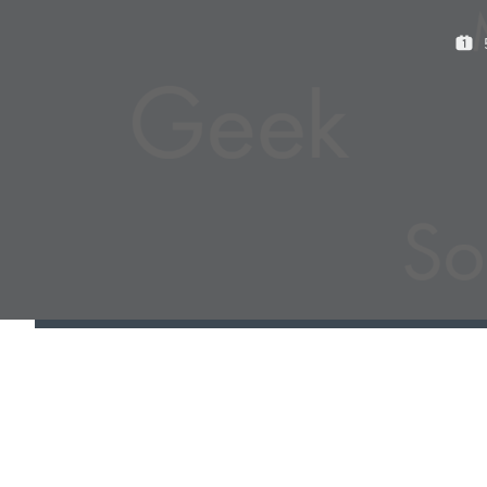
P
U
B
L
I
É
L
E
: