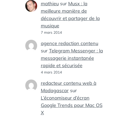
mathieu
sur
Musx : la
meilleure manière de
découvrir et partager de la
musique
7 mars 2014
agence redaction contenu
sur
Telegram Messenger : la
messagerie instantanée
rapide et sécurisée
4 mars 2014
redacteur contenu web à
Madagascar
sur
L’économiseur d’écran
Google Trends pour Mac OS
X