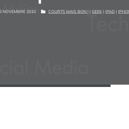
P
5 NOVEMBRE 2010
COURTS MAIS BON !
|
GEEK
|
IPAD
|
IPHO
P
G
A
U
U
R
B
I
L
M
:
I
É
D
A
N
S