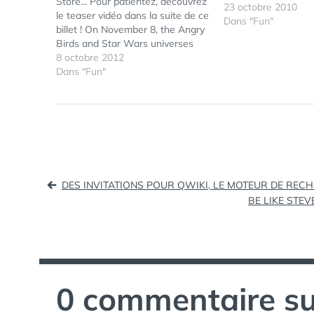
Store... Pour patientez, découvrez
23 octobre 2010
le teaser vidéo dans la suite de ce
Dans "Fun"
billet ! On November 8, the Angry
Birds and Star Wars universes
will collide, in our best game to
8 octobre 2012
date. http://angrybirds.com/starwa
Dans "Fun"
rsIt doesn't stop there though,
we'll have a whole host of toys,
animations and…
Navigation
DES INVITATIONS POUR QWIKI, LE MOTEUR DE REC
BE LIKE STEV
de
l’article
0 commentaire su