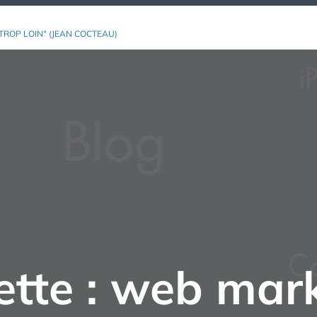
TROP LOIN" (JEAN COCTEAU)
ette :
web mark