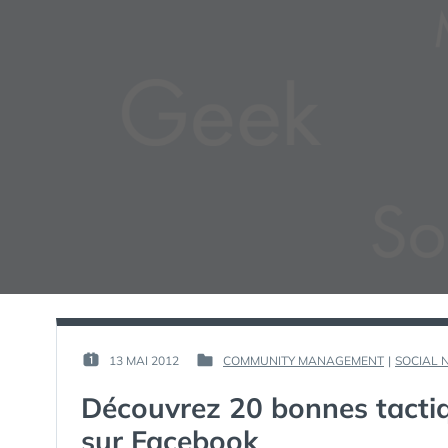
PAR :
13 MAI 2012
COMMUNITY MANAGEMENT
|
SOCIAL 
PUBLIÉ
PUBLIÉ
GUIM
LE :
DANS
Découvrez 20 bonnes tactiq
sur Facebook