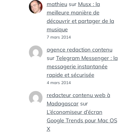
mathieu
sur
Musx : la
meilleure manière de
découvrir et partager de la
musique
7 mars 2014
agence redaction contenu
sur
Telegram Messenger : la
messagerie instantanée
rapide et sécurisée
4 mars 2014
redacteur contenu web à
Madagascar
sur
L’économiseur d’écran
Google Trends pour Mac OS
X