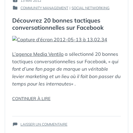
13 MAI 2012
PUBLIÉ
GUIM
COMMUNITY MANAGEMENT
|
SOCIAL NETWORKING
LE :
PUBLIÉ
DANS
Découvrez 20 bonnes tactiques
conversationnelles sur Facebook
ÉTIQUETTES :
2012
,
BLOG
,
L’agence Media Ventilo
a sélectionné 20 bonnes
BONNES
PRATIQUES
,
tactiques conversationnelles sur Facebook, «
qui
COMMUNAUTÉS
,
font d’une fan page de marque un véritable
CONVERSATIONS
,
levier marketing et un lieu où il fait bon passer du
ENGAGEMENT
,
FACEBOOK
,
FAN
temps pour les internautes
« .
PAGE
,
FANS
,
INFLUENCE
« DÉCOUVREZ
CONTINUER À LIRE
DIGITALE
,
INFOGRAPHIE
,
20
MARQUES
,
BONNES
MEDIAS
TACTIQUES
SOCIAUX
,
SUR
CONVERSATIONNELLES
LAISSER UN COMMENTAIRE
PROMOTION
,
DÉCOUVREZ
SUR
RÉSEAUX