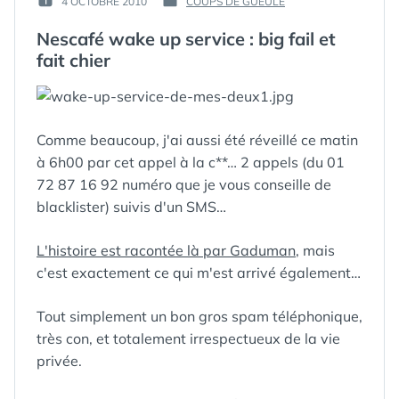
4 OCTOBRE 2010
COUPS DE GUEULE
PUBLIÉ
PUBLIÉ
GUIM
LE :
DANS
Nescafé wake up service : big fail et
fait chier
Comme beaucoup, j'ai aussi été réveillé ce matin
à 6h00 par cet appel à la c**… 2 appels (du 01
72 87 16 92 numéro que je vous conseille de
blacklister) suivis d'un SMS…
L'histoire est racontée là par Gaduman
, mais
c'est exactement ce qui m'est arrivé également…
Tout simplement un bon gros spam téléphonique,
très con, et totalement irrespectueux de la vie
privée.