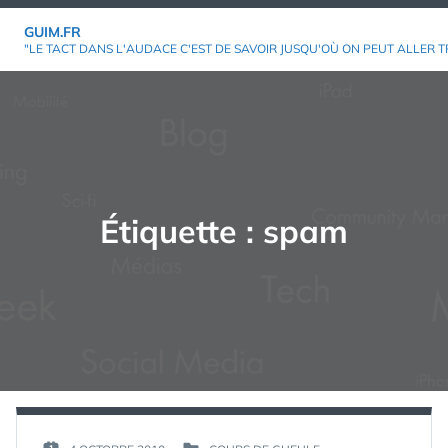
Aller
GUIM.FR
au
"LE TACT DANS L'AUDACE C'EST DE SAVOIR JUSQU'OÙ ON PEUT ALLER T
contenu
Étiquette :
spam
PAR :