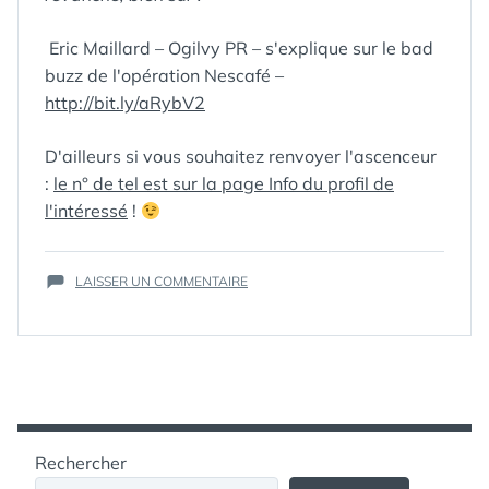
Eric Maillard – Ogilvy PR – s'explique sur le bad
buzz de l'opération Nescafé –
http://bit.ly/aRybV2
D'ailleurs si vous souhaitez renvoyer l'ascenceur
:
le n° de tel est sur la page Info du profil de
l'intéressé
!
ÉTIQUETTES :
BAD
BUZZ
,
NES
,
SUR
LAISSER UN COMMENTAIRE
NESCAFE
,
NESCAFÉ
SPAM
WAKE
UP
SERVICE
:
BIG
FAIL
ET
Rechercher
FAIT
CHIER