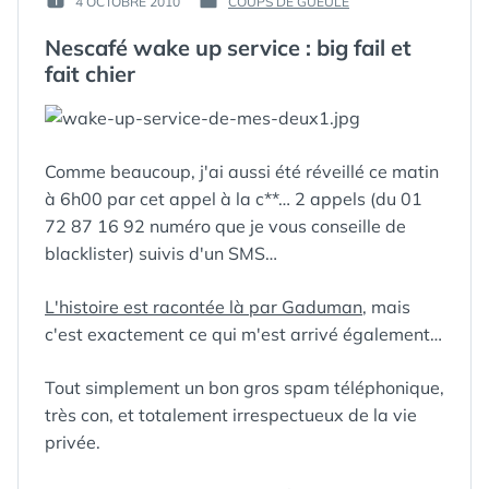
4 OCTOBRE 2010
COUPS DE GUEULE
PUBLIÉ
PUBLIÉ
GUIM
LE :
DANS
Nescafé wake up service : big fail et
fait chier
Comme beaucoup, j'ai aussi été réveillé ce matin
à 6h00 par cet appel à la c**… 2 appels (du 01
72 87 16 92 numéro que je vous conseille de
blacklister) suivis d'un SMS…
L'histoire est racontée là par Gaduman
, mais
c'est exactement ce qui m'est arrivé également…
Tout simplement un bon gros spam téléphonique,
très con, et totalement irrespectueux de la vie
privée.