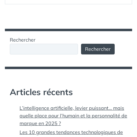
RÉFLEXE
VOMITIF
DU
À
UNE
PIPE
TROP
Rechercher
PROFONDE
A
Rechercher
ENCORE
DES
GRUMEAUX
COINCÉS
DANS
LA
GORGE
Articles récents
L’intelligence artificielle, levier puissant… mais
quelle place pour l’humain et la personnalité de
marque en 2025 ?
Les 10 grandes tendances technologiques de