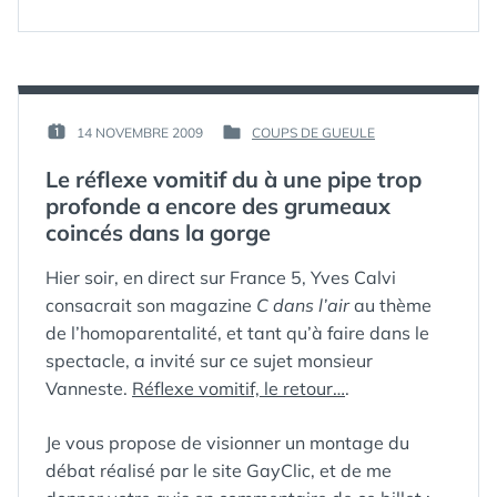
MANQUEMENTS
GRAVES
À
L’HYGIÈNE
DANS
LES
PAR :
14 NOVEMBRE 2009
COUPS DE GUEULE
PUBLIÉ
PUBLIÉ
RESTOS
GUIM
LE :
DANS
MCDONALD’S
Le réflexe vomitif du à une pipe trop
?
profonde a encore des grumeaux
—
coincés dans la gorge
LE
REPORTAGE
INTERDIT
Hier soir, en direct sur France 5, Yves Calvi
À
consacrait son magazine
C dans l’air
au thème
LA
de l’homoparentalité, et tant qu’à faire dans le
TV
spectacle, a invité sur ce sujet monsieur
Vanneste.
Réflexe vomitif, le retour…
.
Je vous propose de visionner un montage du
débat réalisé par le site GayClic, et de me