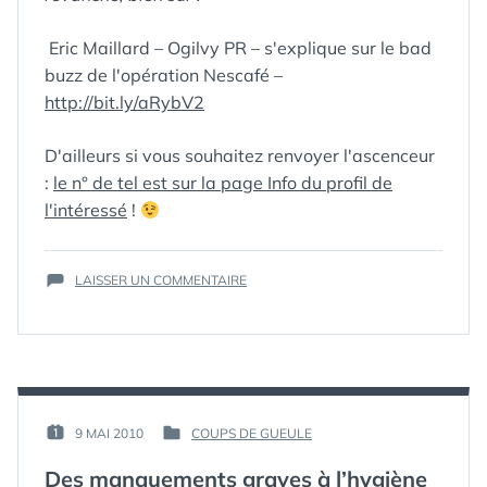
Eric Maillard – Ogilvy PR – s'explique sur le bad
buzz de l'opération Nescafé –
http://bit.ly/aRybV2
D'ailleurs si vous souhaitez renvoyer l'ascenceur
:
le n° de tel est sur la page Info du profil de
l'intéressé
!
ÉTIQUETTES :
BAD
BUZZ
,
NES
,
SUR
LAISSER UN COMMENTAIRE
NESCAFE
,
NESCAFÉ
SPAM
WAKE
UP
SERVICE
:
BIG
FAIL
PAR :
9 MAI 2010
COUPS DE GUEULE
PUBLIÉ
PUBLIÉ
ET
GUIM
LE :
DANS
FAIT
Des manquements graves à l’hygiène
CHIER