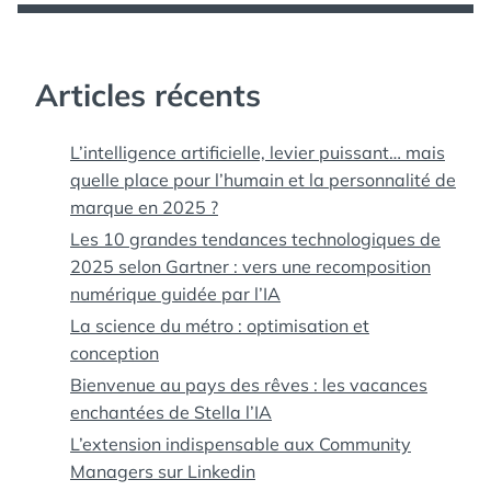
STAR
,
TÉLÉ STAR
CUISINE
,
TÉLÉ
STAR JEUX
,
TOP
SANTÉ
Articles récents
L’intelligence artificielle, levier puissant… mais
quelle place pour l’humain et la personnalité de
marque en 2025 ?
Les 10 grandes tendances technologiques de
2025 selon Gartner : vers une recomposition
numérique guidée par l’IA
La science du métro : optimisation et
conception
Bienvenue au pays des rêves : les vacances
enchantées de Stella l’IA
L’extension indispensable aux Community
Managers sur Linkedin