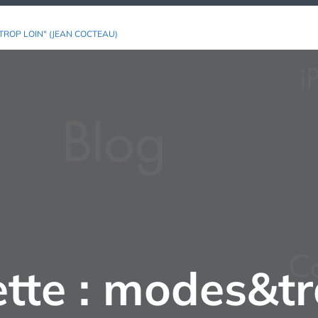
TROP LOIN" (JEAN COCTEAU)
tte :
modes&tr