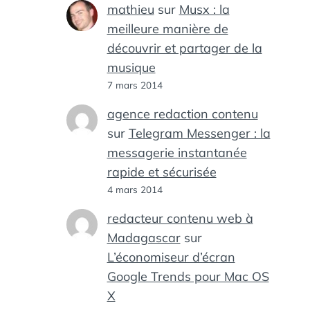
mathieu
sur
Musx : la
meilleure manière de
découvrir et partager de la
musique
7 mars 2014
agence redaction contenu
sur
Telegram Messenger : la
messagerie instantanée
rapide et sécurisée
4 mars 2014
redacteur contenu web à
Madagascar
sur
L’économiseur d’écran
Google Trends pour Mac OS
X