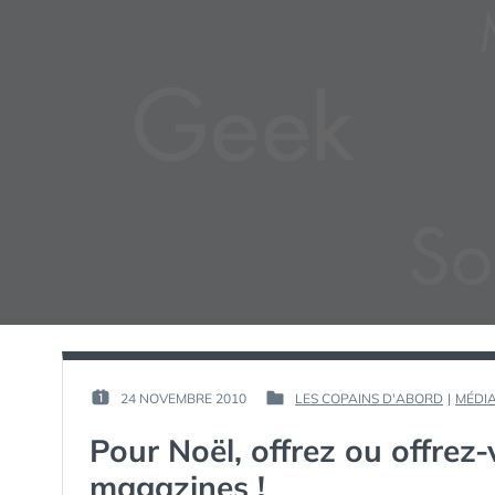
PAR :
24 NOVEMBRE 2010
LES COPAINS D'ABORD
|
MÉDI
PUBLIÉ
PUBLIÉ
GUIM
LE :
DANS
Pour Noël, offrez ou offre
magazines !