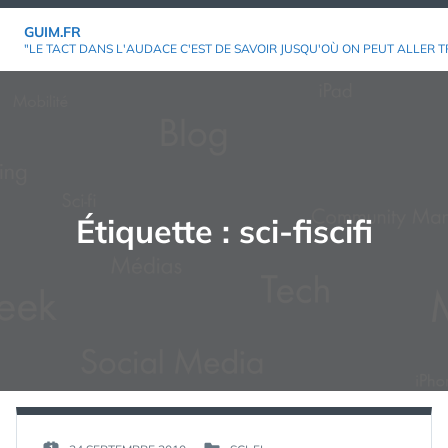
Aller
GUIM.FR
au
"LE TACT DANS L'AUDACE C'EST DE SAVOIR JUSQU'OÙ ON PEUT ALLER T
contenu
Étiquette :
sci-fiscifi
PAR :