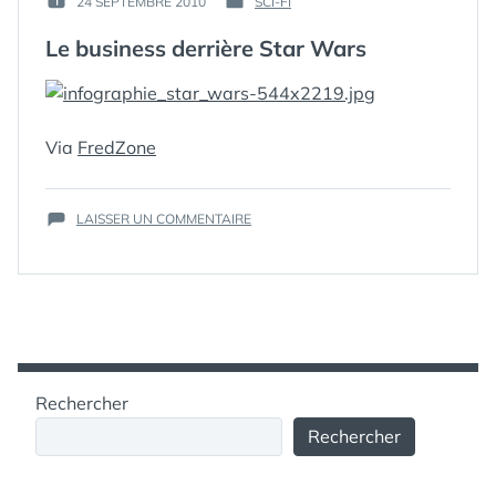
24 SEPTEMBRE 2010
SCI-FI
PUBLIÉ
PUBLIÉ
GUIM
LE :
DANS
Le business derrière Star Wars
ÉTIQUETTES :
Via
BUSINESS
FredZone
,
CHIFFRES
,
ECONOMIE
,
SCI-FISCIFI
,
SUR
LAISSER UN COMMENTAIRE
STAR
LE
WARS
,
BUSINESS
STARWARS
DERRIÈRE
STAR
WARS
Rechercher
Rechercher