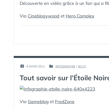
Découverte en vidéo grâce à un fan qui a fil
Via
Cineblogywood
et
Hero Complex
PAR :
6 MARS 2011
INFOGRAPHIE
|
SCI-FI
PUBLIÉ
PUBLIÉ
GUIM
LE :
DANS
Tout savoir sur l’Étoile Noi
Via
Gameblog
et
FredZone