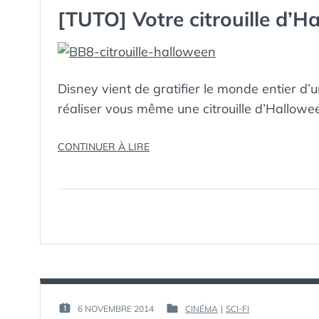
LE :
DANS
9
[TUTO] Votre citrouille d’
ET
PALPATINE) »
Disney vient de gratifier le monde entier d’u
réaliser vous même une citrouille d’Halloween‬
« [TUTO]
CONTINUER À LIRE
VOTRE
CITROUILLE
D’HALLOWEEN
BB-
8 »
PAR :
6 NOVEMBRE 2014
CINÉMA
|
SCI-FI
PUBLIÉ
PUBLIÉ