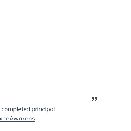
…
completed principal
orceAwakens