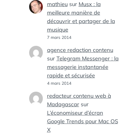
mathieu
sur
Musx : la
meilleure manière de
découvrir et partager de la
musique
7 mars 2014
agence redaction contenu
sur
Telegram Messenger : la
messagerie instantanée
rapide et sécurisée
4 mars 2014
redacteur contenu web à
Madagascar
sur
L’économiseur d’écran
Google Trends pour Mac OS
X