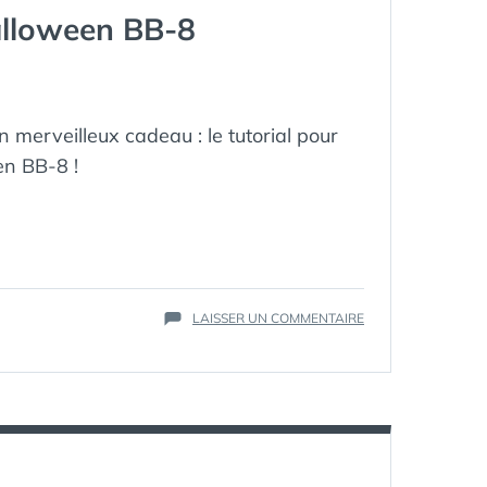
THÉORIES
Halloween BB-8
SUR
STAR
WARS
9
ET
n merveilleux cadeau : le tutorial pour
PALPATINE)
 ‪‎BB‬-8 !
ÉTIQUETTES :
BB-8
,
HALLOWEEN
,
SUR
LAISSER UN COMMENTAIRE
PUMPKIN
,
[TUTO]
STARWARS
VOTRE
CITROUILLE
D’HALLOWEEN
BB-
8