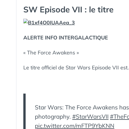
GUIM
LE :
DANS
SW Episode VII : le titre
ALERTE INFO INTERGALACTIQUE
« The Force Awakens »
Le titre officiel de Star Wars Episode VII est
Star Wars: The Force Awakens has 
photography.
#StarWarsVII
#TheF
pic.twitter.com/mFTP9YbKNN