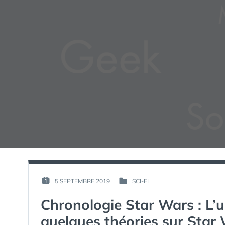
PAR :
5 SEPTEMBRE 2019
SCI-FI
PUBLIÉ
PUBLIÉ
GUIM
LE :
DANS
Chronologie Star Wars : L’u
quelques théories sur Star 