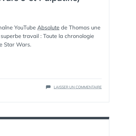
 chaîne YouTube
Absolute
de Thomas une
superbe travail : Toute la chronologie
de Star Wars.
ÉTIQUETTES :
CHRONOLOGIE
,
JEDI
,
LÉGENDES
,
SUR
LAISSER UN COMMENTAIRE
PALPATINE
,
CHRONOLOGIE
SITH
,
STAR
SKYWALKER
,
WARS
STARWARS
:
L’UNIVERS
ÉTENDU
(ET
QUELQUES