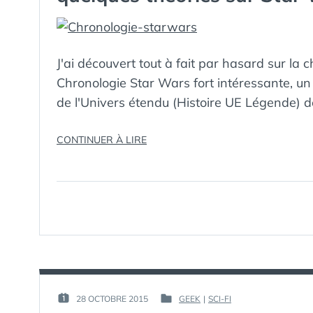
J'ai découvert tout à fait par hasard sur la
Chronologie Star Wars fort intéressante, un 
de l'Univers étendu (Histoire UE Légende) 
« CHRONOLOGIE
CONTINUER À LIRE
STAR
WARS
:
L’UNIVERS
ÉTENDU
(ET
QUELQUES
THÉORIES
SUR
STAR
PAR :
28 OCTOBRE 2015
GEEK
|
SCI-FI
PUBLIÉ
PUBLIÉ
WARS
GUIM