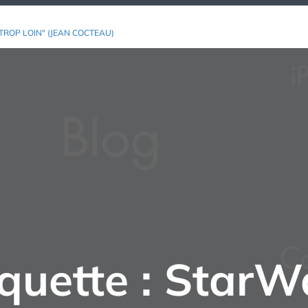
TROP LOIN" (JEAN COCTEAU)
iquette :
StarW