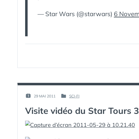
— Star Wars (@starwars)
6 Novem
PAR :
29 MAI 2011
SCI-FI
PUBLIÉ
PUBLIÉ
GUIM
LE :
DANS
Visite vidéo du Star Tours