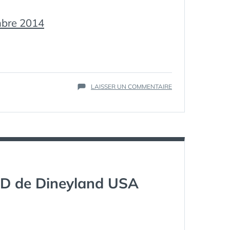
bre 2014
ÉTIQUETTES :
STARWARS
,
SUR
LAISSER UN COMMENTAIRE
SW
,
SWE7
SW
EPISODE
VII
:
LE
TITRE
 3D de Dineyland USA