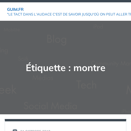
Aller
GUIM.FR
au
"LE TACT DANS L'AUDACE C'EST DE SAVOIR JUSQU'OÙ ON PEUT ALLER T
contenu
Étiquette :
montre
PAR :