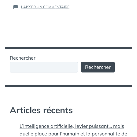
MONTRE
,
SUR
LAISSER UN COMMENTAIRE
TRON
TRON-
INSPIRED
LED
WATCH
—
TOKYOFLASH
Rechercher
Rechercher
Articles récents
L’intelligence artificielle, levier puissant… mais
quelle place pour l’humain et la personnalité de