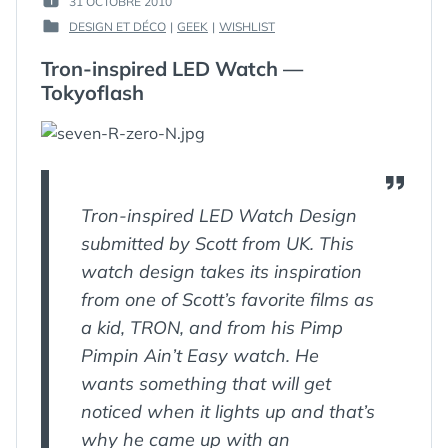
31 OCTOBRE 2010
PUBLIÉ
GUIM
DESIGN ET DÉCO
|
GEEK
|
WISHLIST
LE :
PUBLIÉ
DANS
Tron-inspired LED Watch —
Tokyoflash
Tron-inspired LED Watch Design
submitted by Scott from UK. This
watch design takes its inspiration
from one of Scott’s favorite films as
a kid, TRON, and from his Pimp
Pimpin Ain’t Easy watch. He
wants something that will get
noticed when it lights up and that’s
why he came up with an