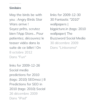
Similaire
May the birds be with
links for 2009-12-30
you : Angry Birds Star
30 Fantastic "2010"
Wars arrive !
wallpapers |
Soyez prêts, scrutez
bigpicture.in (tags: 2010
bien l'App Store... Pour
wallpaper) The
patientez, découvrez le
Buzzword Social Media
teaser vidéo dans la
Is DOA In 2010 (tags:
30 décembre 2009
suite de ce billet ! On
2010) 10 trends in
Dans "Linkorama"
November 8, the Angry
8 octobre 2012
journalism in 2010 «
Birds and Star Wars
Dans "Fun"
Adam Westbrook (tags:
universes will collide, in
2010 journalisme)
links for 2009-12-26
our best game to
Predictions 2010 and
Social media
date. http://angrybirds.c
beyond |
predictions for 2010
om/starwarsIt doesn't
ReadWriteWeb France
(tags: 2010) SEOmoz | 8
stop there though, we'll
(tags: 2010) 2010 : une
Predictions for SEO in
have a whole host of
année charnière pour
2010 (tags: 2010) Social
toys, animations and…
Internet ? (tags: 2010)
Media Predictions For
26 décembre 2009
360 millions de…
2010 (tags: 2010) JWT's
Dans "iPad"
100 Things to Watch in