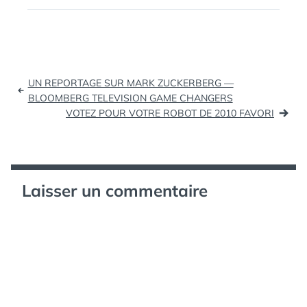
2010 (tags: 2010) My
ÉTIQUETTES :
DESIGN
,
Trend Predictions For
MONTRE
,
2010 (tags: 2010)
TRON
MediaPost Publications
10 Things Changing
Navigation
Marketing In 2010
UN REPORTAGE SUR MARK ZUCKERBERG —
12/22/2009 (tags:…
de
BLOOMBERG TELEVISION GAME CHANGERS
VOTEZ POUR VOTRE ROBOT DE 2010 FAVORI
l’article
Laisser un commentaire